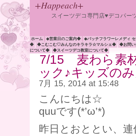
+Happeach+
スイーツデコ専門店♥デコパー
ホーム
◆営業日のご案内◆
◆バッチフラワーレメディ 
◆
◆こむこむ♡みんなのキラキラ☆マルシェ◆
◆お問い
について◆
◆スイーツデコ教室について◆
7/15 麦わら
ック♪キッズのみ
7月 15, 2014 at 15:48
こんにちは☆
quuです(*’ω’*)
昨日とおととい、連