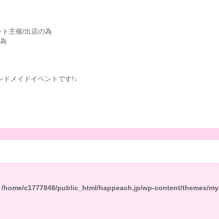
ケット主催/出店の為
の為
ハンドメイドイベントです!↓
n
/home/c1777848/public_html/happeach.jp/wp-content/themes/my