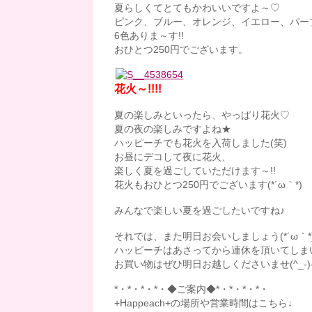
夏らしくてとてもかわいいですよ～♡
ピンク、ブルー、オレンジ、イエロー、パー
6色ありま～す!!
おひとつ250円でございます。
花火～!!!!
夏の楽しみといったら、やっぱり花火♡
夏の夜の楽しみですよね★
ハッピーチでも花火を入荷しました(笑)
お昼にデコして夜に花火、
楽しく夏を過ごしていただけます～!!
花火もおひとつ250円でございます(*´ω｀*)
みんなで楽しい夏を過ごしたいですね♪
それでは、また明日お会いしましょう(*´ω｀*
ハッピーチはあさってから連休を頂いてしま
お買い物はぜひ明日お越しくださいませ(^_-)
*・*・*・*・◆ご案内◆*・*・*・*・
+Happeach+の場所や営業時間はこちら↓