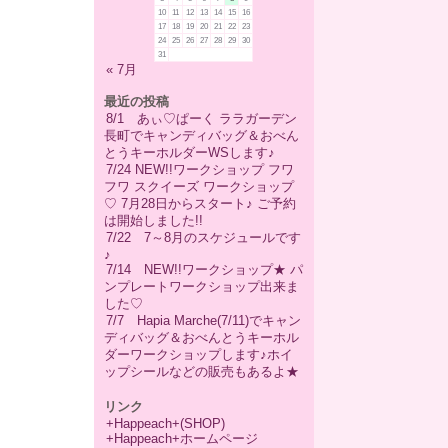
10
11
12
13
14
15
16
17
18
19
20
21
22
23
24
25
26
27
28
29
30
31
« 7月
最近の投稿
8/1 あぃ♡ぱーく ララガーデン
長町でキャンディバッグ＆おべん
とうキーホルダーWSします♪
7/24 NEW!!ワークショップ フワ
フワ スクイーズ ワークショップ
♡ 7月28日からスタート♪ ご予約
は開始しました!!
7/22 7～8月のスケジュールです
♪
7/14 NEW!!ワークショップ★ パ
ンプレートワークショップ出来ま
した♡
7/7 Hapia Marche(7/11)でキャン
ディバッグ＆おべんとうキーホル
ダーワークショップします♪ホイ
ップシールなどの販売もあるよ★
リンク
+Happeach+(SHOP)
+Happeach+ホームページ