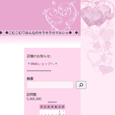
◆
◆こむこむ♡みんなのキラキラ☆マルシェ◆
◆
店舗のお知らせ↓
Webショップへ
*******************
検索
訪問数
5,866,990
2026年8月
月
火
水
木
金
土
日
1
2
3
4
5
6
7
8
9