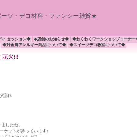
パーツ・デコ材料・ファンシー雑貨★
ディ セッション◆
◆店舗のお知らせ◆
◆わくわくワークショップコーナー
◆対金属アレルギー商品について◆
◆スイーツデコ教室について◆
火!!!
が流れ
りましたね。
ーケットが待っています♪