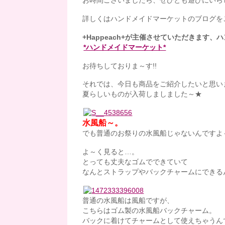
お時間ございましたら、ぜひとも遊びにいら
詳しくはハンドメイドマーケットのブログを
+Happeach+が主催させていただきます、
*ハンドメイドマーケット*
お待ちしておりま～す!!
それでは、今日も商品をご紹介したいと思います
夏らしいものが入荷しましました～★
水風船～。
でも普通のお祭りの水風船じゃないんですよ
よ～く見ると…。
とっても丈夫なゴムでできていて
なんとストラップやバックチャームにできるんで
普通の水風船は風船ですが、
こちらはゴム製の水風船バックチャーム。
バックに着けてチャームとして使えちゃうん