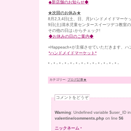
◆新店舗のお知らせ◆
★次回のお休み★
8月2,3,4日(土、日、月)ハンドメイドマー
9日(土)清水児童センタースイーツデコ教室
その他の日は↓からチェック!
◆お休みの日のご案内◆
+Happeach+が主催させていただきます、
*ハンドメイドマーケット*
*・*・*・*・*・*・*・*・*・*・*・*・*・
カテゴリー:
ブログ記事★
コメントをどうぞ
Warning
: Undefined variable $user_ID i
valentine/comments.php
on line
56
ニックネーム
*