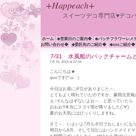
+Happeach+
スイーツデコ専門店♥デコ
ホーム
◆営業日のご案内◆
◆バッチフラワーレメ
お問い合わせ◆
◆委託先のご紹介◆
◆snsご紹介◆
7/31 水風船のバックチャームと花
7月 31, 2014 at 22:34
こんにちは★
quuです(*´ω｀)
今日はお昼に夕立がありました～。
とてもよく晴れていたのですが、豪雨注意報
え~そんなはずないよお～、と思っていたら
おおお!!本当にスゴイ雨が降りました(;’∀’)
夏のお天気にはびっくりしますね。
さて～、いよいよ7月も今日でおしまいにな
明日から8月、そして3日にはハンドメイドマ