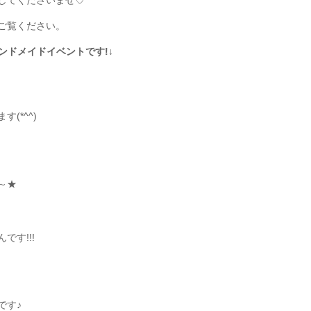
してくださいませ♡
ご覧ください。
ハンドメイドイベントです!↓
(*^^)
～★
す!!!
です♪