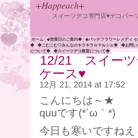
+Happeach+
スイーツデコ専門店♥デコパー
ホーム
◆営業日のご案内◆
◆バッチフラワーレメディ 
◆
◆こむこむ♡みんなのキラキラ☆マルシェ◆
◆お問い
について◆
◆スイーツデコ教室について◆
12/21 スイー
ケース♥
12月 21, 2014 at 17:52
こんにちは～★
quuです(*´ω｀*)
今日も寒いですねえ