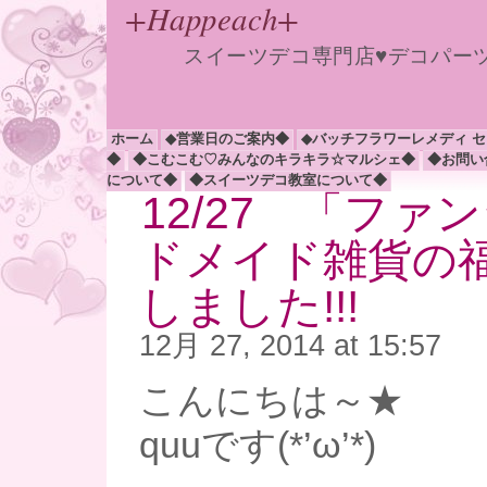
+Happeach+
スイーツデコ専門店♥デコパー
ホーム
◆営業日のご案内◆
◆バッチフラワーレメディ 
◆
◆こむこむ♡みんなのキラキラ☆マルシェ◆
◆お問い
について◆
◆スイーツデコ教室について◆
12/27 「ファ
ドメイド雑貨の
しました!!!
12月 27, 2014 at 15:57
こんにちは～★
quuです(*’ω’*)