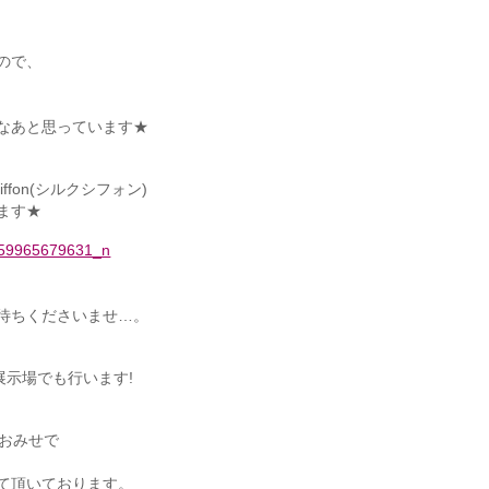
ので、
なあと思っています★
iffon(シルクシフォン)
ます★
待ちくださいませ…。
展示場でも行います!
のおみせで
て頂いております。