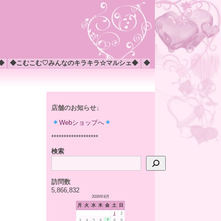
◆
◆こむこむ♡みんなのキラキラ☆マルシェ◆
◆
店舗のお知らせ↓
Webショップへ
*******************
検索
訪問数
5,866,832
2026年8月
月
火
水
木
金
土
日
1
2
3
4
5
6
7
8
9