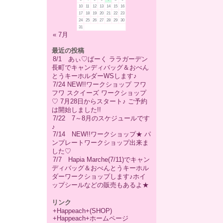
10
11
12
13
14
15
16
17
18
19
20
21
22
23
24
25
26
27
28
29
30
31
« 7月
最近の投稿
8/1 あぃ♡ぱーく ララガーデン
長町でキャンディバッグ＆おべん
とうキーホルダーWSします♪
7/24 NEW!!ワークショップ フワ
フワ スクイーズ ワークショップ
♡ 7月28日からスタート♪ ご予約
は開始しました!!
7/22 7～8月のスケジュールです
♪
7/14 NEW!!ワークショップ★ パ
ンプレートワークショップ出来ま
した♡
7/7 Hapia Marche(7/11)でキャン
ディバッグ＆おべんとうキーホル
ダーワークショップします♪ホイ
ップシールなどの販売もあるよ★
リンク
+Happeach+(SHOP)
+Happeach+ホームページ