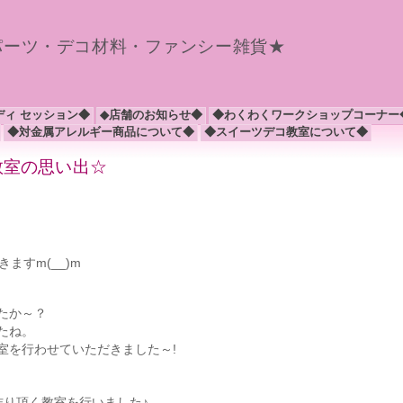
パーツ・デコ材料・ファンシー雑貨★
ディ セッション◆
◆店舗のお知らせ◆
◆わくわくワークショップコーナー
◆対金属アレルギー商品について◆
◆スイーツデコ教室について◆
コ教室の思い出☆
ますm(__)m
たか～？
たね。
室を行わせていただきました～!
作り頂く教室を行いました♪