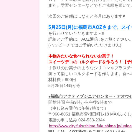
また、学習センターなどでもご依頼を頂いて
次回のご依頼は…なんと今月にあります♥
5月25日(月)に福島市AOZさまで、ス
を行わせていただきますよ～!!
詳細とご予約は、AOZ通信↓をご覧ください
(ハッピーチではご予約いただけません)
本物みたいな食べられないお菓子！
スイーツデコのコルクボードを作ろう！【予
手作りのお菓子のようなシリコンやプラスチ
飾って楽しいコルクボードを作ります。食べ
材料費：800円
5月25日14時から
●福島市アクティブシニアセンター・アオウゼ
開館時間 午前9時から午後9時まで
（申し込み受付は午後7時まで）
〒960-8051 福島市曽根田町1-18 MAXふく
電話の申し込み 024-533-2344
http://www.city.fukushima.fukushima.jp/upl
詳しくは、AOZ通信↑をご覧くださいませ。