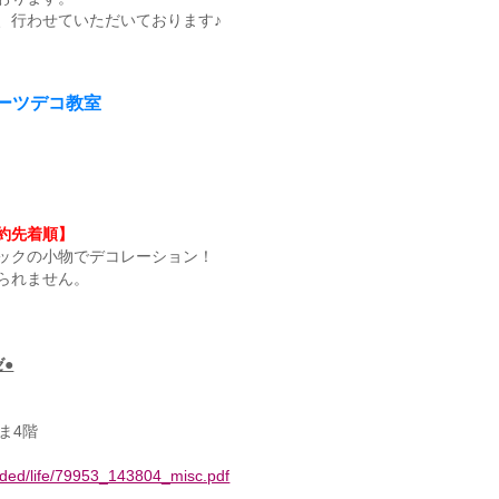
、行わせていただいております♪
イーツデコ教室
。
約先着順】
ックの小物でデコレーション！
られません。
●
しま4階
oaded/life/79953_143804_misc.pdf