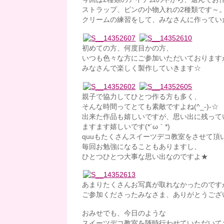
ストラップ、ビンの小物入れの2種類です～
クリームの練習をして、みなさんに作ってい
初めての方、何度目かの方、
いつも色々な方にご参加いただいております
みなさんで楽しく製作していきます☆
親子で協力してひとつ作る方も多く、
そんな時間ってとても素敵ですよね(^_-)-☆
出来た作品も嬉しいですが、思い出に残って
ますます嬉しいです(*´ω｀*)
quuもたくさんスイーツデコ教室をさせて頂
毎回お勉強になることもありますし、
ひとつひとつ大事な思い出なのですよ★
あまりたくさんお写真が取れなかったのです
ご参加くださったみなさま、ありがとうござ
おみせでも、今日のような
スイーツデコ教室を随時行わせていただいて