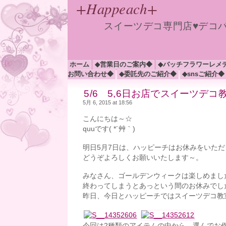
+Happeach+
スイーツデコ専門店♥デコ
ホーム
◆営業日のご案内◆
◆バッチフラワーレメ
お問い合わせ◆
◆委託先のご紹介◆
◆snsご紹介◆
5/6 5,6日お店でスイーツデ
5月 6, 2015 at 18:56
こんにちは～☆
quuです( *´艸｀)
明日5月7日は、ハッピーチはお休みをいただき
どうぞよろしくお願いいたします～。
みなさん、ゴールデンウィークは楽しめまし
終わってしまうとあっという間のお休みでし
昨日、今日とハッピーチではスイーツデコ教
今回は2種類のアイテムの中から、選んでお