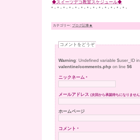
◆スイーツデコ教室スケジュール◆
*・*・*・*・*・*・*・*・*・*・*・*・*・
カテゴリー:
ブログ記事★
コメントをどうぞ
Warning
: Undefined variable $user_ID i
valentine/comments.php
on line
56
ニックネーム
*
メールアドレス
(次回から承認待ちになりません
ホームページ
コメント
*