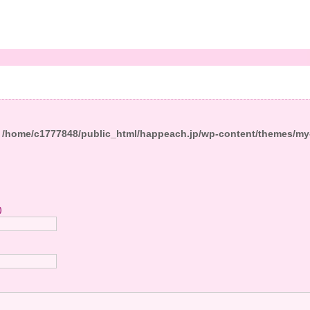
n
/home/c1777848/public_html/happeach.jp/wp-content/themes/my
)