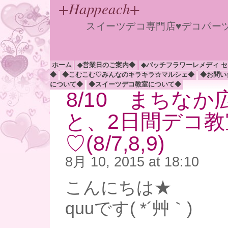
+Happeach+
スイーツデコ専門店♥デコパー
ホーム
◆営業日のご案内◆
◆バッチフラワーレメディ 
◆
◆こむこむ♡みんなのキラキラ☆マルシェ◆
◆お問い
について◆
◆スイーツデコ教室について◆
8/10 まちなか
と、2日間デコ
♡(8/7,8,9)
8月 10, 2015 at 18:10
こんにちは★
quuです( *´艸｀)