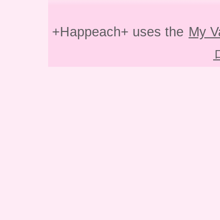
+Happeach+ uses the
My V