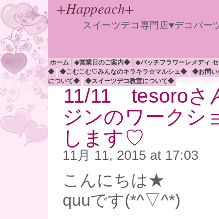
+Happeach+
スイーツデコ専門店♥デコパー
ホーム
◆営業日のご案内◆
◆バッチフラワーレメディ 
◆
◆こむこむ♡みんなのキラキラ☆マルシェ◆
◆お問い
について◆
◆スイーツデコ教室について◆
11/11 tesor
ジンのワークシ
します♡
11月 11, 2015 at 17:03
こんにちは★
quuです(*^▽^*)