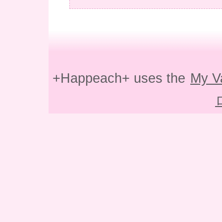
+Happeach+ uses the
My V