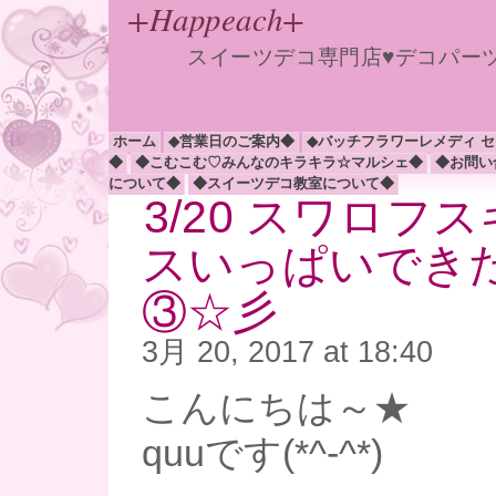
+Happeach+
スイーツデコ専門店♥デコパー
ホーム
◆営業日のご案内◆
◆バッチフラワーレメディ 
◆
◆こむこむ♡みんなのキラキラ☆マルシェ◆
◆お問い
について◆
◆スイーツデコ教室について◆
3/20 スワロフ
スいっぱいでき
③☆彡
3月 20, 2017 at 18:40
こんにちは～★
quuです(*^-^*)