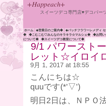
+Happeach+
スイーツデコ専門店♥デコパー
ホーム
◆営業日のご案内◆
◆バッチフラワーレメディ 
◆
◆こむこむ♡みんなのキラキラ☆マルシェ◆
◆お問い
について◆
◆スイーツデコ教室について◆
9/1 パワース
レット☆イロイロ(*
9月 1, 2017 at 18:55
こんにちは☆
quuです(*’▽’)
明日2日は、ＮＰＯ