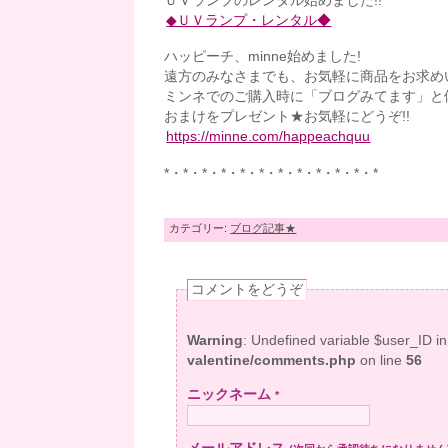
ＵＶランプのレンタル始めました!!
◆ＵＶランプ・レンタル◆
ハッピーチ、minne始めました!
遠方のみなさまでも、お気軽に商品をお求め
ミンネでのご購入時に「ブログみてます」と
おまけをプレゼント★お気軽にどうぞ!!
https://minne.com/happeachquu
*・*・*・*・*・*・*・*・*・*・*・*
カテゴリー:
ブログ記事★
コメントをどうぞ
Warning
: Undefined variable $user_ID i
valentine/comments.php
on line
56
ニックネーム
*