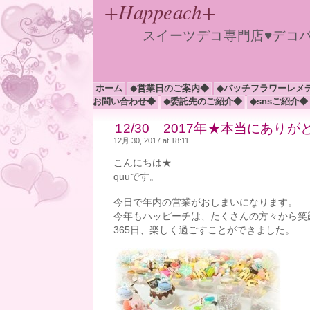
+Happeach+
スイーツデコ専門店♥デコ
ホーム
◆営業日のご案内◆
◆バッチフラワーレメ
お問い合わせ◆
◆委託先のご紹介◆
◆snsご紹介◆
12/30 2017年★本当にあり
12月 30, 2017 at 18:11
こんにちは★
quuです。
今日で年内の営業がおしまいになります。
今年もハッピーチは、たくさんの方々から笑
365日、楽しく過ごすことができました。