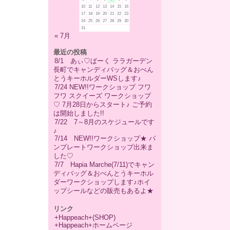
10
11
12
13
14
15
16
17
18
19
20
21
22
23
24
25
26
27
28
29
30
31
« 7月
最近の投稿
8/1 あぃ♡ぱーく ララガーデン
長町でキャンディバッグ＆おべん
とうキーホルダーWSします♪
7/24 NEW!!ワークショップ フワ
フワ スクイーズ ワークショップ
♡ 7月28日からスタート♪ ご予約
は開始しました!!
7/22 7～8月のスケジュールです
♪
7/14 NEW!!ワークショップ★ パ
ンプレートワークショップ出来ま
した♡
7/7 Hapia Marche(7/11)でキャン
ディバッグ＆おべんとうキーホル
ダーワークショップします♪ホイ
ップシールなどの販売もあるよ★
リンク
+Happeach+(SHOP)
+Happeach+ホームページ