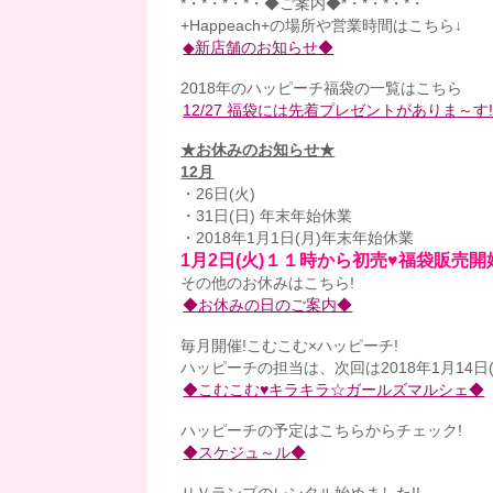
*・*・*・*・◆ご案内◆*・*・*・*・
+Happeach+の場所や営業時間はこちら↓
◆新店舗のお知らせ◆
2018年のハッピーチ福袋の一覧はこちら
12/27 福袋には先着プレゼントがありま～す!!(*
★お休みのお知らせ★
12月
・26日(火)
・31日(日) 年末年始休業
・2018年1月1日(月)年末年始休業
1月2日(火)１１時から初売♥福袋販売開
その他のお休みはこちら!
◆お休みの日のご案内◆
毎月開催!こむこむ×ハッピーチ!
ハッピーチの担当は、次回は2018年1月14日
◆こむこむ♥キラキラ☆ガールズマルシェ◆
ハッピーチの予定はこちらからチェック!
◆スケジュ～ル◆