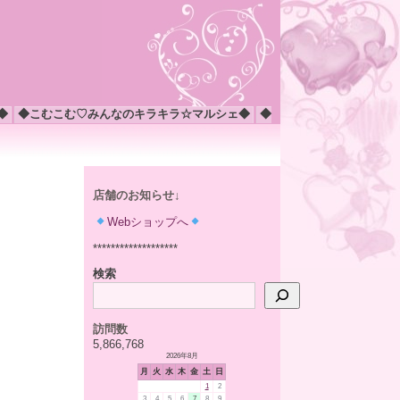
◆
◆こむこむ♡みんなのキラキラ☆マルシェ◆
◆
店舗のお知らせ↓
Webショップへ
*******************
検索
訪問数
5,866,768
2026年8月
月
火
水
木
金
土
日
1
2
3
4
5
6
7
8
9