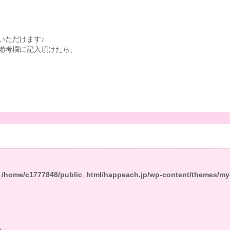
いただけます♪
備考欄に記入頂けたら、
n
/home/c1777848/public_html/happeach.jp/wp-content/themes/my