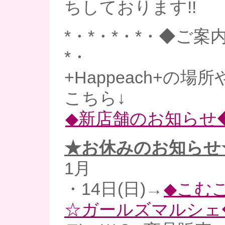
ちしております!!
*・*・*・*・◆ご案内
*・
+Happeach+の場
こちら↓
◆新店舗のお知らせ
★お休みのお知らせ
1月
・14日(日)→
◆こむ
☆ガールズマルシェ