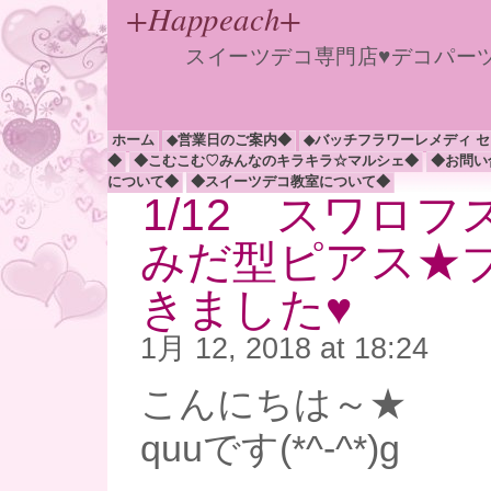
+Happeach+
スイーツデコ専門店♥デコパー
ホーム
◆営業日のご案内◆
◆バッチフラワーレメディ 
◆
◆こむこむ♡みんなのキラキラ☆マルシェ◆
◆お問い
について◆
◆スイーツデコ教室について◆
1/12 スワロ
みだ型ピアス★
きました♥
1月 12, 2018 at 18:24
こんにちは～★
quuです(*^-^*)g