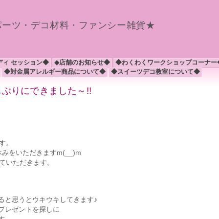
パーツ・デコ材料・ファンシー雑貨★
ディ セッション◆
◆店舗のお知らせ◆
◆わくわくワークショップコーナー
◆対金属アレルギー商品について◆
◆スイーツデコ教室について◆
しぶりにできました～!!
す。
みをいただきますm(__)m
せていただきます。
ると思うとウキウキしてきます♪
プレゼントを探しに