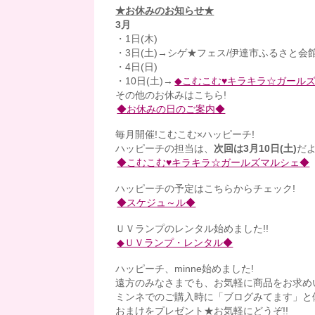
★お休みのお知らせ★
3月
・1日(木)
・3日(土)→シゲ★フェス/伊達市ふるさと
・4日(日)
・10日(土)→
◆こむこむ♥キラキラ☆ガール
その他のお休みはこちら!
◆お休みの日のご案内◆
毎月開催!こむこむ×ハッピーチ!
ハッピーチの担当は、
次回は3月10日(土)
だ
◆こむこむ♥キラキラ☆ガールズマルシェ◆
ハッピーチの予定はこちらからチェック!
◆スケジュ～ル◆
ＵＶランプのレンタル始めました!!
◆ＵＶランプ・レンタル◆
ハッピーチ、minne始めました!
遠方のみなさまでも、お気軽に商品をお求め
ミンネでのご購入時に「ブログみてます」と
おまけをプレゼント★お気軽にどうぞ!!