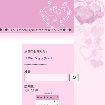
◆
◆こむこむ♡みんなのキラキラ☆マルシェ◆
◆
店舗のお知らせ↓
Webショップへ
*******************
検索
訪問数
5,867,128
2026年8月
月
火
水
木
金
土
日
1
2
3
4
5
6
7
8
9