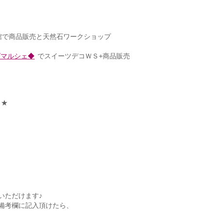
会館で商品販売と天然石ワークショップ
ズマルシェ◆
でスイーツデコＷＳ+商品販売
よ★
いただけます♪
備考欄に記入頂けたら、