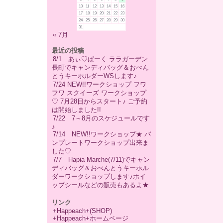
10
11
12
13
14
15
16
17
18
19
20
21
22
23
24
25
26
27
28
29
30
31
« 7月
最近の投稿
8/1 あぃ♡ぱーく ララガーデン
長町でキャンディバッグ＆おべん
とうキーホルダーWSします♪
7/24 NEW!!ワークショップ フワ
フワ スクイーズ ワークショップ
♡ 7月28日からスタート♪ ご予約
は開始しました!!
7/22 7～8月のスケジュールです
♪
7/14 NEW!!ワークショップ★ パ
ンプレートワークショップ出来ま
した♡
7/7 Hapia Marche(7/11)でキャン
ディバッグ＆おべんとうキーホル
ダーワークショップします♪ホイ
ップシールなどの販売もあるよ★
リンク
+Happeach+(SHOP)
+Happeach+ホームページ