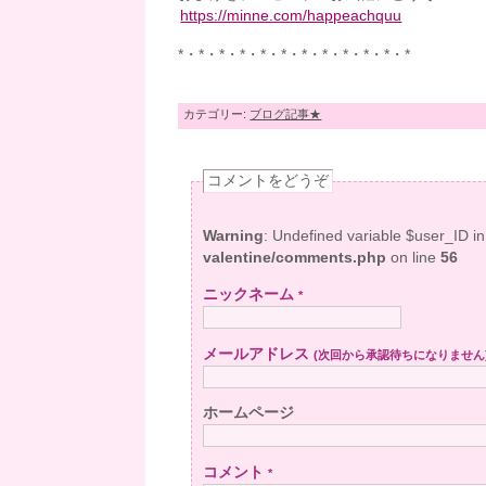
https://minne.com/happeachquu
*・*・*・*・*・*・*・*・*・*・*・*
カテゴリー:
ブログ記事★
コメントをどうぞ
Warning
: Undefined variable $user_ID i
valentine/comments.php
on line
56
ニックネーム
*
メールアドレス
(次回から承認待ちになりません
ホームページ
コメント
*