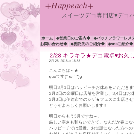
+Happeach+
スイーツデコ専門店♥デコ
ホーム
◆営業日のご案内◆
◆バッチフラワーレメ
お問い合わせ◆
◆委託先のご紹介◆
◆snsご紹介◆
2/28 キラキラ★デコ電卓♥お久
2月 28, 2018 at 18:38
こんにちは～★
quuです(*´ω｀*)g
明日3月1日はハッピーチお休みをいただきま
3月2日の金曜日は店舗を営業し、3,4日はお休
3月3日は伊達市でのシゲ★フェスに出店さ
どうぞよろしくお願いします!!
明日からもう3月ですね～。
厳しい寒さも和らいできて、なんだか春にな
ハッピーチでは最近、お世話になった方への