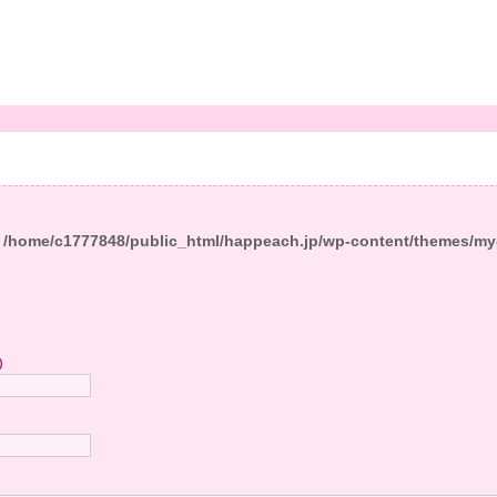
n
/home/c1777848/public_html/happeach.jp/wp-content/themes/my
)