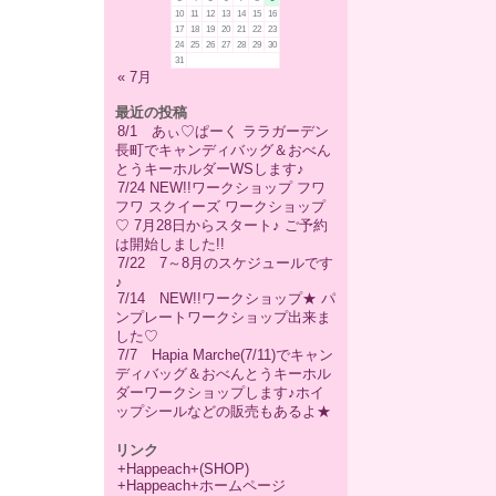
10
11
12
13
14
15
16
17
18
19
20
21
22
23
24
25
26
27
28
29
30
31
« 7月
最近の投稿
8/1 あぃ♡ぱーく ララガーデン
長町でキャンディバッグ＆おべん
とうキーホルダーWSします♪
7/24 NEW!!ワークショップ フワ
フワ スクイーズ ワークショップ
♡ 7月28日からスタート♪ ご予約
は開始しました!!
7/22 7～8月のスケジュールです
♪
7/14 NEW!!ワークショップ★ パ
ンプレートワークショップ出来ま
した♡
7/7 Hapia Marche(7/11)でキャン
ディバッグ＆おべんとうキーホル
ダーワークショップします♪ホイ
ップシールなどの販売もあるよ★
リンク
+Happeach+(SHOP)
+Happeach+ホームページ