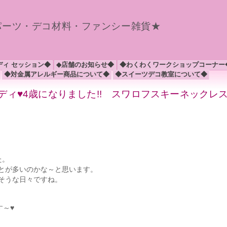
パーツ・デコ材料・ファンシー雑貨★
ディ セッション◆
◆店舗のお知らせ◆
◆わくわくワークショップコーナー
◆対金属アレルギー商品について◆
◆スイーツデコ教室について◆
ディ♥4歳になりました!! スワロフスキーネックレ
た。
とが多いのかな～と思います。
そうな日々ですね。
す～♥