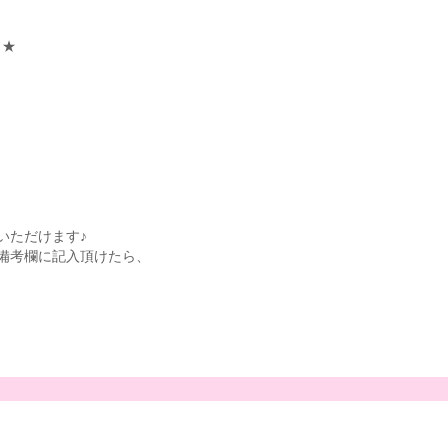
よ★
いただけます♪
備考欄に記入頂けたら、