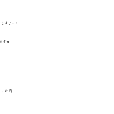
ますよ～♪
ます★
8
に出店