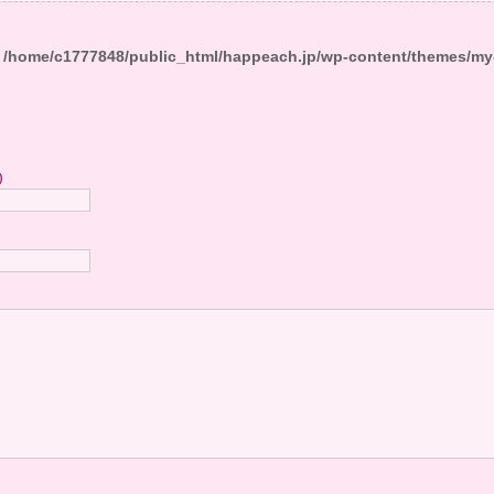
n
/home/c1777848/public_html/happeach.jp/wp-content/themes/my
)