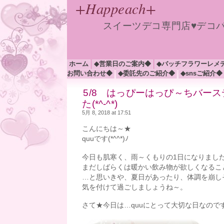
+Happeach+
スイーツデコ専門店♥デコ
ホーム
◆営業日のご案内◆
◆バッチフラワーレメ
お問い合わせ◆
◆委託先のご紹介◆
◆snsご紹介◆
5/8 はっぴーはっぴ～ちバース
た(*^-^*)
5月 8, 2018 at 17:51
こんにちは～★
quuです(*^^*)ﾉ
今日も肌寒く、雨～くもりの1日になりまし
まだしばらくは暖かい飲み物が欲しくなるこ
…と思いきや、夏日があったり、体調を崩し
気を付けて過ごしましょうね～。
さて★今日は…quuにとって大切な日なので