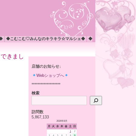
◆
◆こむこむ♡みんなのキラキラ☆マルシェ◆
◆
スできまし
店舗のお知らせ↓
Webショップへ
*******************
検索
訪問数
5,867,133
2026年8月
月
火
水
木
金
土
日
1
2
3
4
5
6
7
8
9