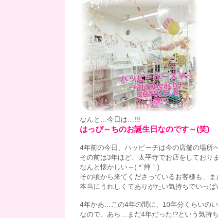
なんと…今日は…!!!
はっぴ～ちのお誕生日なのです～(笑)
4年前の今日、ハッピーチは今の店舗の場所
その前は3年ほど、太平寺でお店をしており
なんと懐かしい～( *´艸｀)
その頃から来てくださっているお客様も、ま
本当にうれしくてありがたい気持ちでいっぱい
4年かあ…この4年の間に、10年分くらいの
なので、あら…まだ4年だった!?という気持