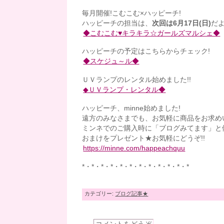
毎月開催!こむこむ×ハッピーチ!
ハッピーチの担当は、
次回は6月17日(日)
だ
◆こむこむ♥キラキラ☆ガールズマルシェ◆
ハッピーチの予定はこちらからチェック!
◆スケジュ～ル◆
ＵＶランプのレンタル始めました!!
◆ＵＶランプ・レンタル◆
ハッピーチ、minne始めました!
遠方のみなさまでも、お気軽に商品をお求め
ミンネでのご購入時に「ブログみてます」と
おまけをプレゼント★お気軽にどうぞ!!
https://minne.com/happeachquu
*・*・*・*・*・*・*・*・*・*・*・*
カテゴリー:
ブログ記事★