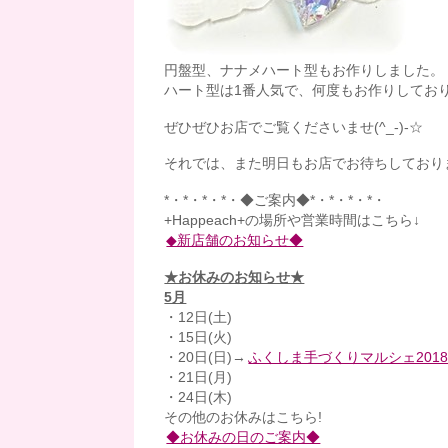
円盤型、ナナメハート型もお作りしました。
ハート型は1番人気で、何度もお作りしており
ぜひぜひお店でご覧くださいませ(^_-)-☆
それでは、また明日もお店でお待ちしており
*・*・*・*・◆ご案内◆*・*・*・*・
+Happeach+の場所や営業時間はこちら↓
◆新店舗のお知らせ◆
★お休みのお知らせ★
5月
・12日(土)
・15日(火)
・20日(日)→
ふくしま手づくりマルシェ201
・21日(月)
・24日(木)
その他のお休みはこちら!
◆お休みの日のご案内◆