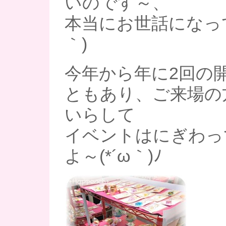
いのです～、
本当にお世話になって
｀)
今年から年に2回の
ともあり、ご来場の
いらして
イベントはにぎわっ
よ～(*´ω｀)ﾉ