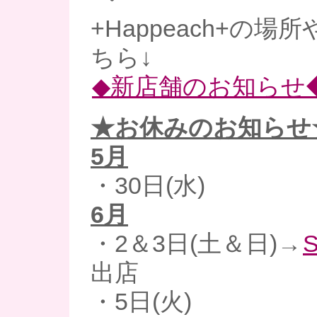
+Happeach+の
ちら↓
◆新店舗のお知らせ
★お休みのお知らせ
5月
・30日(水)
6月
・2＆3日(土＆日)→
S
出店
・5日(火)