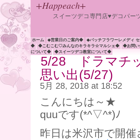
+Happeach+
スイーツデコ専門店♥デコパー
ホーム
◆営業日のご案内◆
◆バッチフラワーレメディ 
◆
◆こむこむ♡みんなのキラキラ☆マルシェ◆
◆お問い
について◆
◆スイーツデコ教室について◆
5/28 ドラマ
思い出(5/27)
5月 28, 2018 at 18:52
こんにちは～★
quuです(*^▽^*)ﾉ
昨日は米沢市で開催