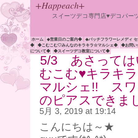
+Happeach+
スイーツデコ専門店♥デコパー
ホーム
◆営業日のご案内◆
◆バッチフラワーレメディ 
◆
◆こむこむ♡みんなのキラキラ☆マルシェ◆
◆お問い
について◆
◆スイーツデコ教室について◆
5/3 あさって
むこむ♥キラキ
マルシェ!! ス
のピアスできまし
5月 3, 2019 at 19:14
こんにちは～★