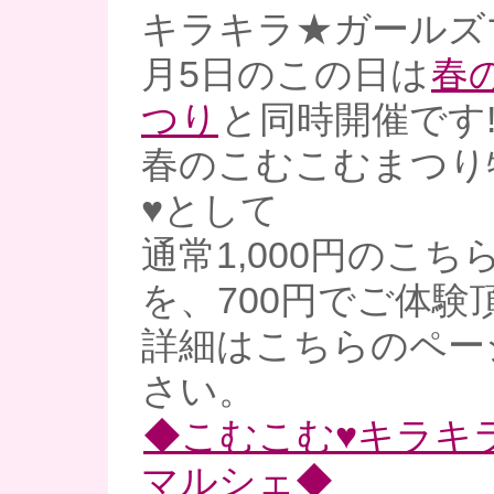
キラキラ★ガールズ
月5日のこの日は
春
つり
と同時開催です!
春のこむこむまつり
♥として
通常1,000円のこ
を、700円でご体験頂
詳細はこちらのペー
さい。
◆こむこむ♥キラキ
マルシェ◆