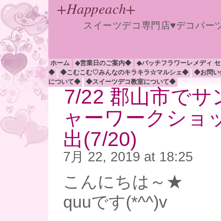
+Happeach+
スイーツデコ専門店♥デコパー
ホーム
◆営業日のご案内◆
◆バッチフラワーレメディ 
◆
◆こむこむ♡みんなのキラキラ☆マルシェ◆
◆お問い
について◆
◆スイーツデコ教室について◆
7/22 郡山市で
ャーワークショ
出(7/20)
7月 22, 2019 at 18:25
こんにちは～★
quuです(*^^)v