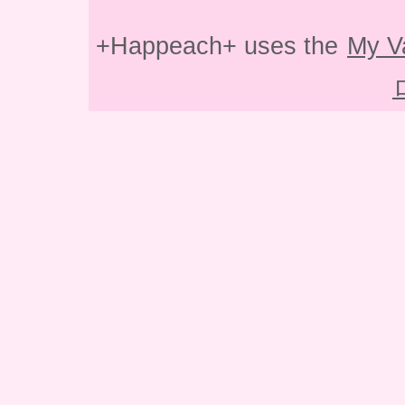
+Happeach+ uses the
My V