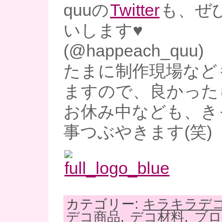
quuの
Twitter
も、ぜ
いします♥
(@happeach_quu)
たまに制作現場など
ますので、良かった
お休み中なども、き
事つぶやきます(笑)
カテゴリー:
キラキラデ
デコ商品
,
デコ材料
,
ブロ