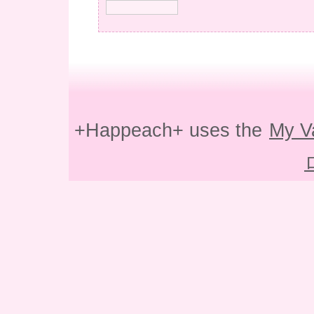
+Happeach+ uses the
My V