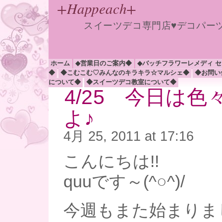
+Happeach+
スイーツデコ専門店♥デコパー
ホーム
◆営業日のご案内◆
◆バッチフラワーレメディ 
◆
◆こむこむ♡みんなのキラキラ☆マルシェ◆
◆お問い
について◆
◆スイーツデコ教室について◆
4/25 今日は
よ♪
4月 25, 2011 at 17:16
こんにちは!!
quuです～(^○^)/
今週もまた始まりまし