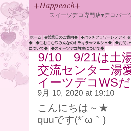
+Happeach+
スイーツデコ専門店♥デコパー
ホーム
◆営業日のご案内◆
◆バッチフラワーレメディ 
◆
◆こむこむ♡みんなのキラキラ☆マルシェ◆
◆お問い
について◆
◆スイーツデコ教室について◆
9/10 9/21は
交流センター湯
イーツデコWSだ
9月 10, 2020 at 19:10
こんにちは～★
quuです(*´ω｀)