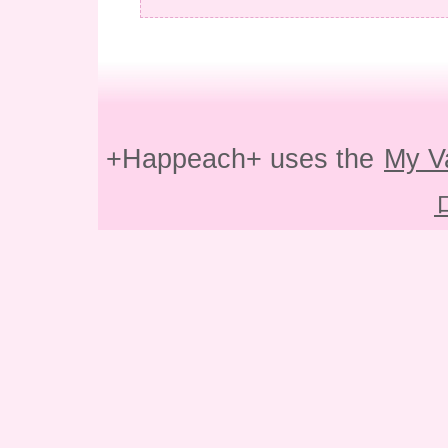
+Happeach+ uses the
My V