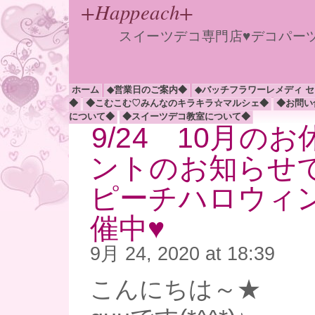
+Happeach+
スイーツデコ専門店♥デコパー
ホーム
◆営業日のご案内◆
◆バッチフラワーレメディ 
◆
◆こむこむ♡みんなのキラキラ☆マルシェ◆
◆お問い
について◆
◆スイーツデコ教室について◆
9/24 10月の
ントのお知らせ
ピーチハロウィ
催中♥
9月 24, 2020 at 18:39
こんにちは～★