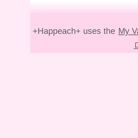
+Happeach+ uses the
My V