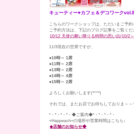
キューティー♥カフェ＆デコワークvol.
こちらのワークショップは、ただいまご予約を受
ご予約方法は、下記のブログ記事をご覧くだ
10/12 天使の舞い降りる時間の思い出(10
11/3現在の空席ですが、
●10時～ 1席
●11時～ 2席
●13時～ 2席
●14時～ 4席
●15時～ 2席
よろしくお願いします(*^^*)
それでは、またお店でお待ちしておりま～～
*・*・*・*・◆ご案内◆*・*・*・*・
+Happeach+の場所や営業時間はこちら↓
◆店舗のお知らせ◆