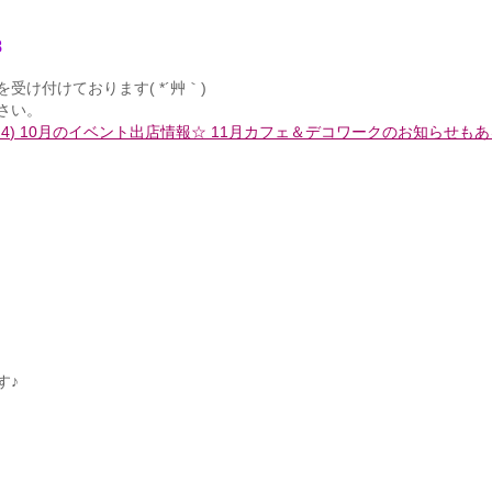
8
け付けております( *´艸｀)
さい。
/2～4) 10月のイベント出店情報☆ 11月カフェ＆デコワークのお知らせもあ
す♪