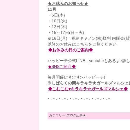
★お休みのお知らせ★
11月
・5日(木)
・10日(火)
・12日(木)
・15～17日(日～火)
※16日(月)→福島キヤノン(株)様/社内販売(貸
以降のお休みはこちらをご覧ください
◆お休みの日のご案内◆
ハッピーチ公式LINE、youtubeもあるよ♪詳
◆SNSご紹介◆
毎月開催!こむこむ×ハッピーチ!
※しばらくの間キラキラ★ガールズマルシェ
◆こむこむ♥キラキラ☆ガールズマルシェ◆
*・*・*・*・*・*・*・*・*・*・*・*
カテゴリー:
ブログ記事★