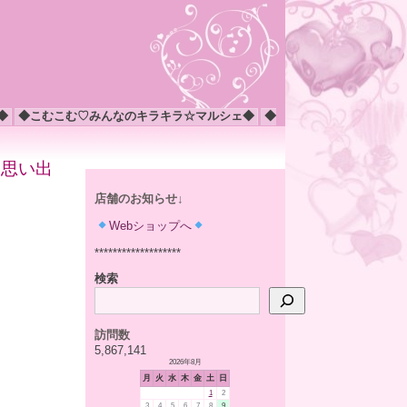
◆
◆こむこむ♡みんなのキラキラ☆マルシェ◆
◆
の思い出
店舗のお知らせ↓
Webショップへ
*******************
検索
訪問数
5,867,141
2026年8月
月
火
水
木
金
土
日
1
2
3
4
5
6
7
8
9