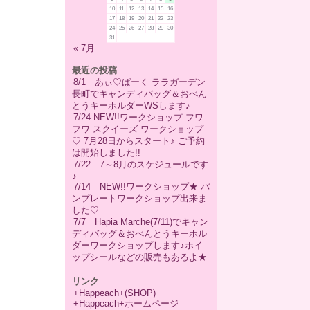
10
11
12
13
14
15
16
17
18
19
20
21
22
23
24
25
26
27
28
29
30
31
« 7月
最近の投稿
8/1 あぃ♡ぱーく ララガーデン
長町でキャンディバッグ＆おべん
とうキーホルダーWSします♪
7/24 NEW!!ワークショップ フワ
フワ スクイーズ ワークショップ
♡ 7月28日からスタート♪ ご予約
は開始しました!!
7/22 7～8月のスケジュールです
♪
7/14 NEW!!ワークショップ★ パ
ンプレートワークショップ出来ま
した♡
7/7 Hapia Marche(7/11)でキャン
ディバッグ＆おべんとうキーホル
ダーワークショップします♪ホイ
ップシールなどの販売もあるよ★
リンク
+Happeach+(SHOP)
+Happeach+ホームページ