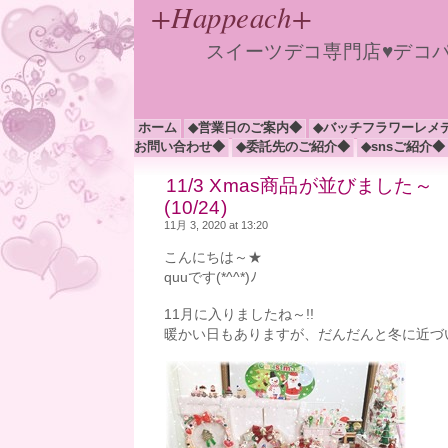
+Happeach+
スイーツデコ専門店♥デコ
ホーム
◆営業日のご案内◆
◆バッチフラワーレメ
お問い合わせ◆
◆委託先のご紹介◆
◆snsご紹介◆
11/3 Xmas商品が並びまし
(10/24)
11月 3, 2020 at 13:20
こんにちは～★
quuです(*^^*)ﾉ
11月に入りましたね～!!
暖かい日もありますが、だんだんと冬に近づ