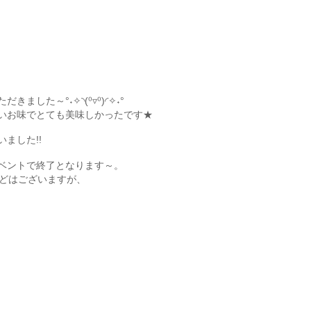
した～°˖✧◝(⁰▿⁰)◜✧˖°
いお味でとても美味しかったです★
ました!!
ベントで終了となります～。
トなどはございますが、