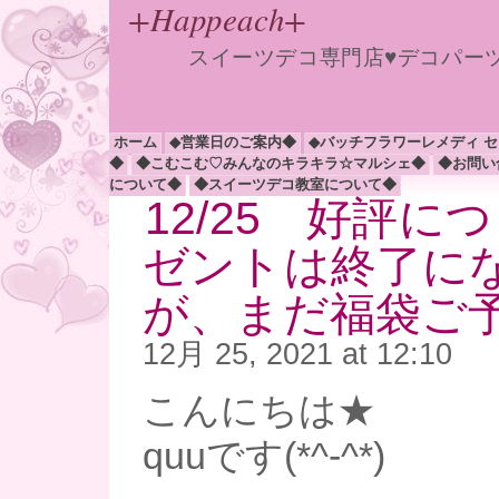
+Happeach+
スイーツデコ専門店♥デコパー
ホーム
◆営業日のご案内◆
◆バッチフラワーレメディ 
◆
◆こむこむ♡みんなのキラキラ☆マルシェ◆
◆お問い
について◆
◆スイーツデコ教室について◆
12/25 好評に
ゼントは終了に
が、まだ福袋ご予
12月 25, 2021 at 12:10
こんにちは★
quuです(*^-^*)