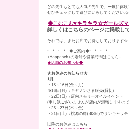
どの先生もとても人気の先生で、一度に体験できるの
ぜひチェックして遊びにいらしてくださいね
◆こむこむ♥キラキラ☆ガールズ
詳しくはこちらのページに掲載し
それでは、またお店でお待ちしております☆
*・*・*・*・◆ご案内◆*・*・*・*・
+Happeach+の場所や営業時間はこちら↓
◆店舗のお知らせ◆
★お休みのお知らせ★
1月
・13～16日(金～月)
※16日(月)→キヤノンさま販売(貸切)
・22日(日)→店内メモリーオイルイベント
(申し訳ございませんが店内が混雑しますの
・26～27日(木～金)
・31日(土)→桃源の癒(BISEI)でサンキャ
以降のお休みはこちら