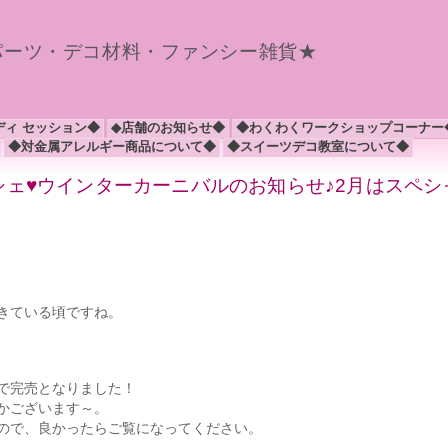
パーツ・デコ材料・ファンシー雑貨★
ディ セッション◆
◆店舗のお知らせ◆
◆わくわくワークショップコーナー
◆対金属アレルギー商品について◆
◆スイーツデコ教室について◆
ルシェ♥ウインターカーニバルのお知らせ♪2月はスペシ
きている頃ですね。
で完売となりました！
かございます～。
ので、良かったらご覧になってください。