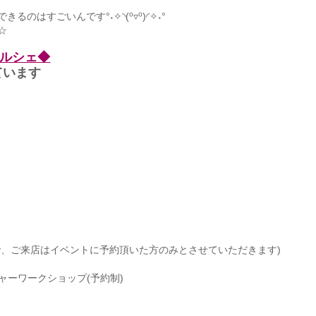
はすごいんです°˖✧◝(⁰▿⁰)◜✧˖°
☆
マルシェ◆
ています
で、ご来店はイベントに予約頂いた方のみとさせていただきます)
ッチャーワークショップ(予約制)