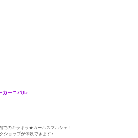
ーカーニバル
館でのキラキラ★ガールズマルシェ！
クショップが体験できます♪