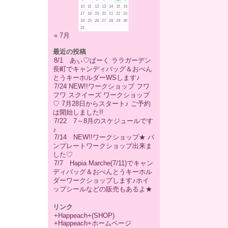
10
11
12
13
14
15
16
17
18
19
20
21
22
23
24
25
26
27
28
29
30
31
« 7月
最近の投稿
8/1 あぃ♡ぱーく ララガーデン
長町でキャンディバッグ＆おべん
とうキーホルダーWSします♪
7/24 NEW!!ワークショップ フワ
フワ スクイーズ ワークショップ
♡ 7月28日からスタート♪ ご予約
は開始しました!!
7/22 7～8月のスケジュールです
♪
7/14 NEW!!ワークショップ★ パ
ンプレートワークショップ出来ま
した♡
7/7 Hapia Marche(7/11)でキャン
ディバッグ＆おべんとうキーホル
ダーワークショップします♪ホイ
ップシールなどの販売もあるよ★
リンク
+Happeach+(SHOP)
+Happeach+ホームページ