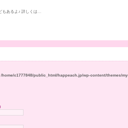
などもあるよ♪ 詳しくは…
n
/home/c1777848/public_html/happeach.jp/wp-content/themes/my
)