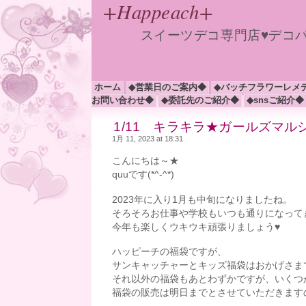
+Happeach+
スイーツデコ専門店♥デコ
ホーム
◆営業日のご案内◆
◆バッチフラワーレメ
お問い合わせ◆
◆委託先のご紹介◆
◆snsご紹介◆
1/11 キラキラ★ガールズマ
1月 11, 2023 at 18:31
こんにちは～★
quuです(*^-^*)
2023年に入り1月も中旬になりましたね。
そろそろお仕事や学校もいつも通りになって
今年も楽しくウキウキ頑張りましょう♥
ハッピーチの福袋ですが、
サンキャッチャーとキッズ福袋はおかげさま
それ以外の福袋もあとわずかですが、いくつ
福袋の販売は明日までとさせていただきます