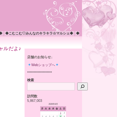
◆
◆こむこむ♡みんなのキラキラ☆マルシェ◆
◆
ャルだよ♪
店舗のお知らせ↓
Webショップへ
*******************
検索
訪問数
5,867,003
2026年8月
月
火
水
木
金
土
日
1
2
3
4
5
6
7
8
9