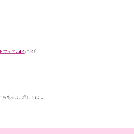
ェアvol.4
に出店
)
などもあるよ♪ 詳しくは…