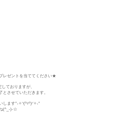
プレゼントを当ててください★
定しておりますが、
了とさせていただきます。
°˖✧◝(⁰▿⁰)◜✧˖°
_-)-☆