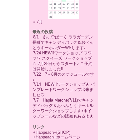
10
11
12
13
14
15
16
17
18
19
20
21
22
23
24
25
26
27
28
29
30
31
« 7月
最近の投稿
8/1 あぃ♡ぱーく ララガーデン
長町でキャンディバッグ＆おべん
とうキーホルダーWSします♪
7/24 NEW!!ワークショップ フワ
フワ スクイーズ ワークショップ
♡ 7月28日からスタート♪ ご予約
は開始しました!!
7/22 7～8月のスケジュールです
♪
7/14 NEW!!ワークショップ★ パ
ンプレートワークショップ出来ま
した♡
7/7 Hapia Marche(7/11)でキャン
ディバッグ＆おべんとうキーホル
ダーワークショップします♪ホイ
ップシールなどの販売もあるよ★
リンク
+Happeach+(SHOP)
+Happeach+ホームページ