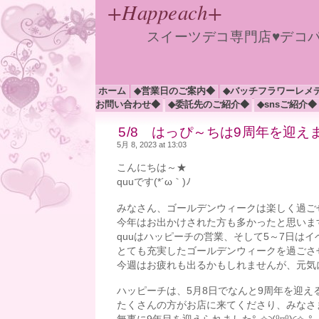
+Happeach+
スイーツデコ専門店♥デコ
ホーム
◆営業日のご案内◆
◆バッチフラワーレメ
お問い合わせ◆
◆委託先のご紹介◆
◆snsご紹介◆
5/8 はっぴ～ちは9周年を迎えま
5月 8, 2023 at 13:03
こんにちは～★
quuです(*´ω｀)ﾉ
みなさん、ゴールデンウィークは楽しく過ご
今年はお出かけされた方も多かったと思いま
quuはハッピーチの営業、そして5～7日は
とても充実したゴールデンウィークを過ごさせて
今週はお疲れも出るかもしれませんが、元気
ハッピーチは、5月8日でなんと9周年を迎える
たくさんの方がお店に来てくださり、みなさ