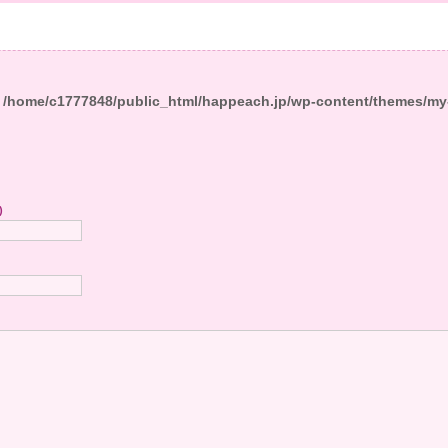
n
/home/c1777848/public_html/happeach.jp/wp-content/themes/my
)