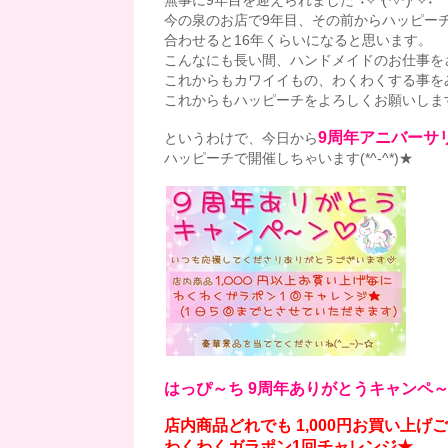
無事に9年目を迎えられました°˖✧◝(⁰▿⁰)◜✧˖°
今の泉のお店で9年目、その前からハッピー
合わせると16年くらいになると思います。
こんなにも長い間、ハンドメイドのお仕事をさ
これからもカワイイもの、わくわくする事を
これからもハッピーチをよろしくお願いします(
9周年アニバーサ
というわけで、今日から
ハッピーチで開催しちゃいます(*^-^*)★
はっぴ～ち 9周年ありがとうキャンペ
店内商品どれでも 1,000円お買い上げ
わくわくガラポン1回チャレンジ★