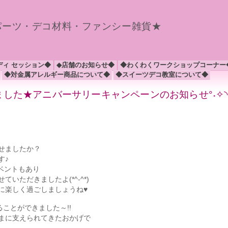
パーツ・デコ材料・ファンシー雑貨★
ディ セッション◆
◆店舗のお知らせ◆
◆わくわくワークショップコーナー
◆対金属アレルギー商品について◆
◆スイーツデコ教室について◆
した★アニバーサリーキャンペーンのお知らせ°˖✧◝(⁰▿⁰
せましたか？
す♪
イベントもあり
いただきましたよ(*^-^*)
に楽しく過ごしましょうね♥
ことができました～!!
まに支えられてきたおかげで