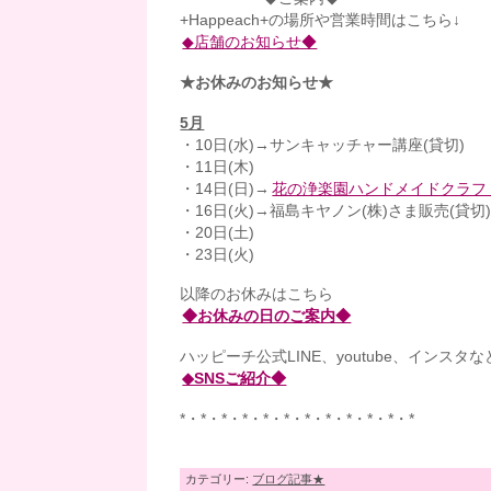
+Happeach+の場所や営業時間はこちら↓
◆店舗のお知らせ◆
★お休みのお知らせ★
5月
・10日(水)→サンキャッチャー講座(貸切)
・11日(木)
・14日(日)→
花の浄楽園ハンドメイドクラフトフ
・16日(火)→福島キヤノン(株)さま販売(貸切
・20日(土)
・23日(火)
以降のお休みはこちら
◆お休みの日のご案内◆
ハッピーチ公式LINE、youtube、インスタ
◆SNSご紹介◆
*・*・*・*・*・*・*・*・*・*・*・*
カテゴリー:
ブログ記事★