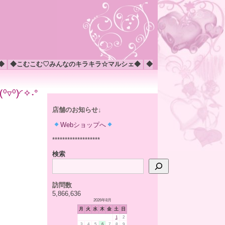
◆
◆こむこむ♡みんなのキラキラ☆マルシェ◆
◆
)◜✧˖°
店舗のお知らせ↓
Webショップへ
*******************
検索
訪問数
5,866,636
2026年8月
月
火
水
木
金
土
日
1
2
3
4
5
6
7
8
9