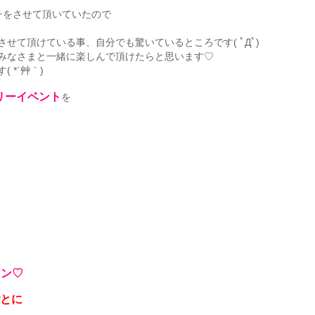
チをさせて頂いていたので
せて頂けている事、自分でも驚いているところです( ﾟДﾟ)
みなさまと一緒に楽しんで頂けたらと思います♡
 *´艸｀)
リーイベント
を
～ン♡
ごとに