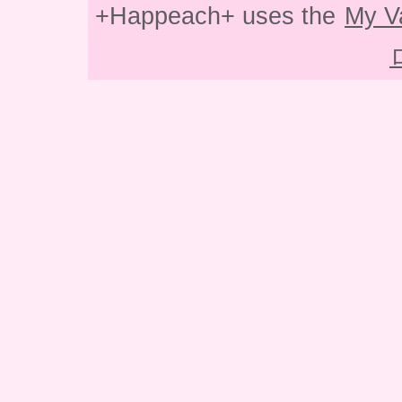
+Happeach+ uses the
My V