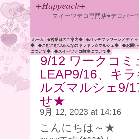
+Happeach+
スイーツデコ専門店♥デコパー
ホーム
◆営業日のご案内◆
◆バッチフラワーレメディ 
◆
◆こむこむ♡みんなのキラキラ☆マルシェ◆
◆お問い
について◆
◆スイーツデコ教室について◆
9/12 ワークコ
LEAP9/16、
ルズマルシェ9/
せ★
9月 12, 2023 at 14:16
こんにちは～★