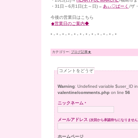
・25日(日)→
HEARTFUL MARCHE
/福島市
・31日～6月1日(土～日)→
あぃ♡ぱーく
/ザ
今後の営業日はこちら
◆営業日のご案内◆
*・*・*・*・*・*・*・*・*・*・*・*
カテゴリー:
ブログ記事★
コメントをどうぞ
Warning
: Undefined variable $user_ID i
valentine/comments.php
on line
56
ニックネーム
*
メールアドレス
(次回から承認待ちになりません
ホームページ