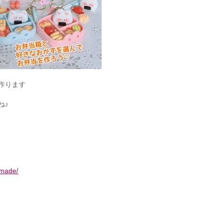
作ります
ね♪
dmade/