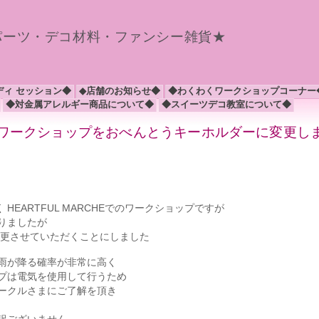
パーツ・デコ材料・ファンシー雑貨★
ディ セッション◆
◆店舗のお知らせ◆
◆わくわくワークショップコーナー
◆対金属アレルギー商品について◆
◆スイーツデコ教室について◆
CHEでのワークショップをおべんとうキーホルダーに変更し
HEARTFUL MARCHEでのワークショップですが
りましたが
変更させていただくことにしました
雨が降る確率が非常に高く
プは電気を使用して行うため
ークルさまにご了解を頂き