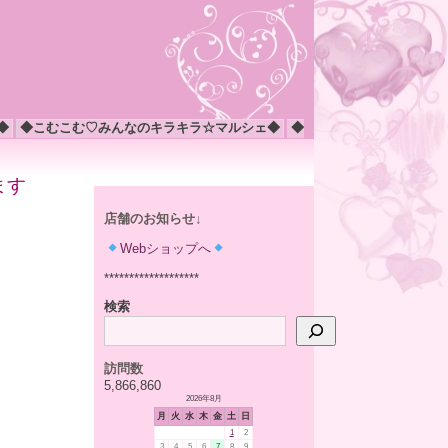
◆
◆こむこむ♡みんなのキラキラ☆マルシェ◆
◆
ます
店舗のお知らせ↓
Webショップへ
*******************
検索
訪問数
5,866,860
2026年8月
月
火
水
木
金
土
日
1
2
3
4
5
6
7
8
9