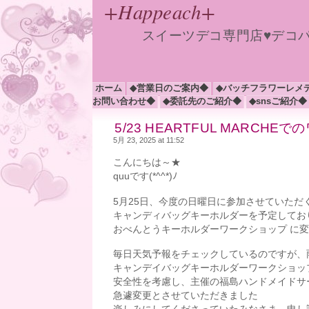
+Happeach+
スイーツデコ専門店♥デコ
ホーム
◆営業日のご案内◆
◆バッチフラワーレメ
お問い合わせ◆
◆委託先のご紹介◆
◆snsご紹介◆
5/23 HEARTFUL MAR
5月 23, 2025 at 11:52
こんにちは～★
quuです(*^^*)ﾉ
5月25日、今度の日曜日に参加させていただく 
キャンディバッグキーホルダーを予定してお
おべんとうキーホルダーワークショップ に
毎日天気予報をチェックしているのですが、
キャンデイバッグキーホルダーワークショッ
安全性を考慮し、主催の福島ハンドメイドサ
急遽変更とさせていただきました