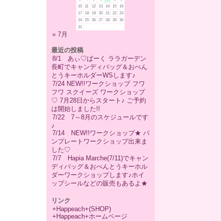
10
11
12
13
14
15
16
17
18
19
20
21
22
23
24
25
26
27
28
29
30
31
« 7月
最近の投稿
8/1 あぃ♡ぱーく ララガーデン
長町でキャンディバッグ＆おべん
とうキーホルダーWSします♪
7/24 NEW!!ワークショップ フワ
フワ スクイーズ ワークショップ
♡ 7月28日からスタート♪ ご予約
は開始しました!!
7/22 7～8月のスケジュールです
♪
7/14 NEW!!ワークショップ★ パ
ンプレートワークショップ出来ま
した♡
7/7 Hapia Marche(7/11)でキャン
ディバッグ＆おべんとうキーホル
ダーワークショップします♪ホイ
ップシールなどの販売もあるよ★
リンク
+Happeach+(SHOP)
+Happeach+ホームページ