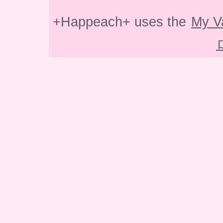
+Happeach+ uses the
My V