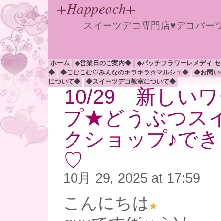
+Happeach+
スイーツデコ専門店♥デコパー
ホーム
◆営業日のご案内◆
◆バッチフラワーレメディ 
◆
◆こむこむ♡みんなのキラキラ☆マルシェ◆
◆お問い
について◆
◆スイーツデコ教室について◆
10/29 新しい
プ★どうぶつス
クショップ♪で
♡
10月 29, 2025 at 17:59
こんにちは