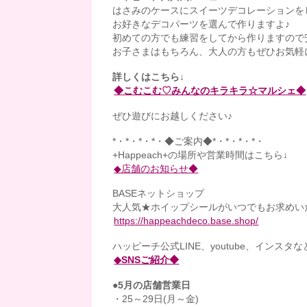
はさみのケースにスイーツデコレーションを
お好きなデコパーツを選んで作りますよ♪
初めての方でも練習をしてから作りますので
お子さまはもちろん、大人の方もぜひお気軽
詳しくはこちら↓
◆こむこむ♡みんなのキラキラ☆マルシェ◆
ぜひ遊びにお越しください♪
*・*・*・*・◆ご案内◆*・*・*・*・
+Happeach+の場所や営業時間はこちら↓
◆店舗のお知らせ◆
BASEネットショップ
大人気★ホイップシールがいつでもお求めい
https://happeachdeco.base.shop/
ハッピーチ公式LINE、youtube、インスタ
◆SNSご紹介◆
●5月の店舗営業日
・25～29日(月～金)