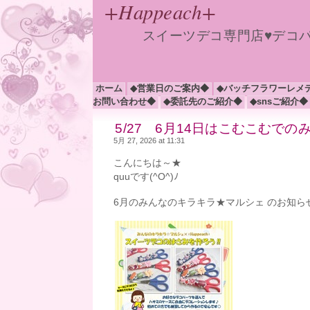
+Happeach+
スイーツデコ専門店♥デコ
ホーム
◆営業日のご案内◆
◆バッチフラワーレメ
お問い合わせ◆
◆委託先のご紹介◆
◆snsご紹介◆
5/27 6月14日はこむこむで
5月 27, 2026 at 11:31
こんにちは～★
quuです(^O^)ﾉ
6月のみんなのキラキラ★マルシェ のお知ら