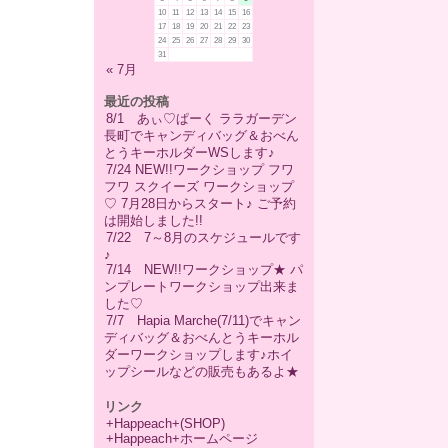
10
11
12
13
14
15
16
17
18
19
20
21
22
23
24
25
26
27
28
29
30
31
« 7月
最近の投稿
8/1 あぃ♡ぱーく ララガーデン
長町でキャンディバッグ＆おべん
とうキーホルダーWSします♪
7/24 NEW!!ワークショップ フワ
フワ スクイーズ ワークショップ
♡ 7月28日からスタート♪ ご予約
は開始しました!!
7/22 7～8月のスケジュールです
♪
7/14 NEW!!ワークショップ★ パ
ンプレートワークショップ出来ま
した♡
7/7 Hapia Marche(7/11)でキャン
ディバッグ＆おべんとうキーホル
ダーワークショップします♪ホイ
ップシールなどの販売もあるよ★
リンク
+Happeach+(SHOP)
+Happeach+ホームページ