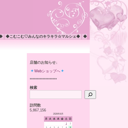
◆
◆こむこむ♡みんなのキラキラ☆マルシェ◆
◆
店舗のお知らせ↓
Webショップへ
*******************
検索
訪問数
5,867,156
2026年8月
月
火
水
木
金
土
日
1
2
3
4
5
6
7
8
9