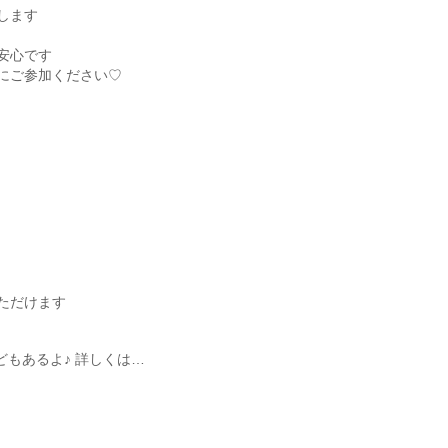
します
安心です
にご参加ください♡
ただけます
などもあるよ♪ 詳しくは…