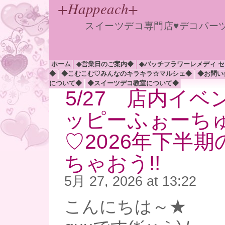
+Happeach+
スイーツデコ専門店♥デコパー
ホーム
◆営業日のご案内◆
◆バッチフラワーレメディ 
◆
◆こむこむ♡みんなのキラキラ☆マルシェ◆
◆お問い
について◆
◆スイーツデコ教室について◆
5/27 店内イベン
ッピーふぉーち
♡2026年下半期
ちゃおう!!
5月 27, 2026 at 13:22
こんにちは～★