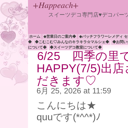
+Happeach+
スイーツデコ専門店♥デコパー
ホーム
◆営業日のご案内◆
◆バッチフラワーレメディ 
◆
◆こむこむ♡みんなのキラキラ☆マルシェ◆
◆お問い
について◆
◆スイーツデコ教室について◆
6/25 四季の
HAPPY(7/5)
だきます♡
6月 25, 2026 at 11:59
こんにちは★
quuです(*^^*)ﾉ