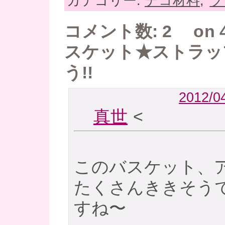
カテゴリー:
デコ材料
,
ブ
コメント数: 2 on 
スケット★ストラッ
う!!
2012/04
真世
<
このバスケット、
たくさんききそう
すね〜