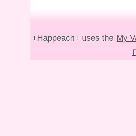
+Happeach+ uses the
My V