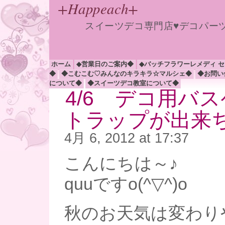
+Happeach+
スイーツデコ専門店♥デコパー
ホーム
◆営業日のご案内◆
◆バッチフラワーレメディ 
◆
◆こむこむ♡みんなのキラキラ☆マルシェ◆
◆お問い
について◆
◆スイーツデコ教室について◆
4/6 デコ用バ
トラップが出来ち
4月 6, 2012 at 17:37
こんにちは～♪
quuですo(^▽^)o
秋のお天気は変わり