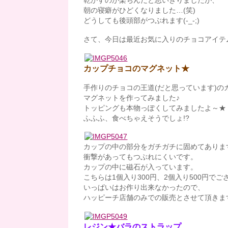
乾かすのが楽ちんだと思いきりましたが、
朝の寝癖がひどくなりました…(笑)
どうしても後頭部がつぶれます(-_-;)
さて、今日は最近お気に入りのチョコアイテ
カップチョコのマグネット★
手作りのチョコの王道(だと思っています)の
マグネットを作ってみました♪
トッピングも本物っぽくしてみましたよ～★
ふふふ、食べちゃえそうでしょ!?
カップの中の部分をガチガチに固めてありま
衝撃があってもつぶれにくいです。
カップの中に磁石が入っています。
こちらは1個入り300円、2個入り500円で
いっぱいはお作り出来なかったので、
ハッピーチ店舗のみでの販売とさせて頂きま
レジン★バラのストラップ