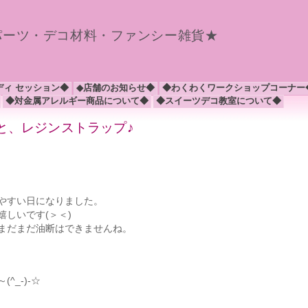
パーツ・デコ材料・ファンシー雑貨★
ディ セッション◆
◆店舗のお知らせ◆
◆わくわくワークショップコーナー
◆対金属アレルギー商品について◆
◆スイーツデコ教室について◆
トと、レジンストラップ♪
やすい日になりました。
しいです(＞＜)
まだまだ油断はできませんね。
_-)-☆