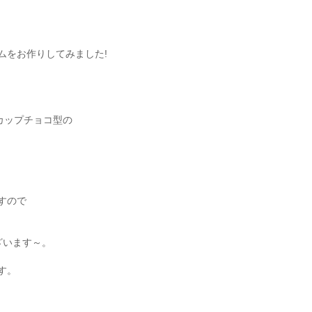
ムをお作りしてみました!
カップチョコ型の
すので
ございます～。
す。