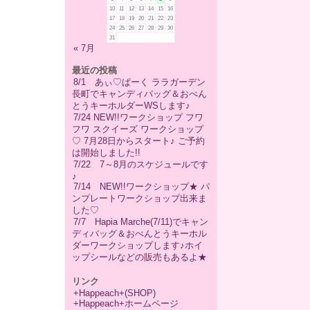
10
11
12
13
14
15
16
17
18
19
20
21
22
23
24
25
26
27
28
29
30
31
« 7月
最近の投稿
8/1 あぃ♡ぱーく ララガーデン
長町でキャンディバッグ＆おべん
とうキーホルダーWSします♪
7/24 NEW!!ワークショップ フワ
フワ スクイーズ ワークショップ
♡ 7月28日からスタート♪ ご予約
は開始しました!!
7/22 7～8月のスケジュールです
♪
7/14 NEW!!ワークショップ★ パ
ンプレートワークショップ出来ま
した♡
7/7 Hapia Marche(7/11)でキャン
ディバッグ＆おべんとうキーホル
ダーワークショップします♪ホイ
ップシールなどの販売もあるよ★
リンク
+Happeach+(SHOP)
+Happeach+ホームページ