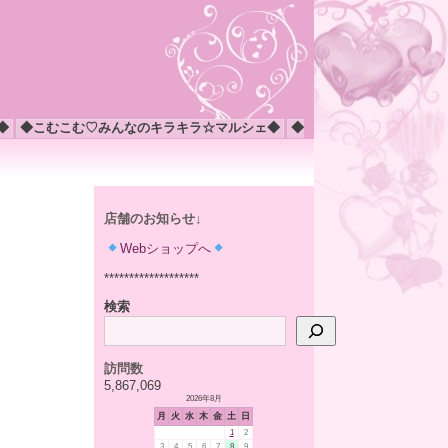
◆
◆こむこむ♡みんなのキラキラ☆マルシェ◆
◆
店舗のお知らせ↓
Webショップへ
*******************
検索
訪問数
5,867,069
2026年8月
月
火
水
木
金
土
日
1
2
3
4
5
6
7
8
9