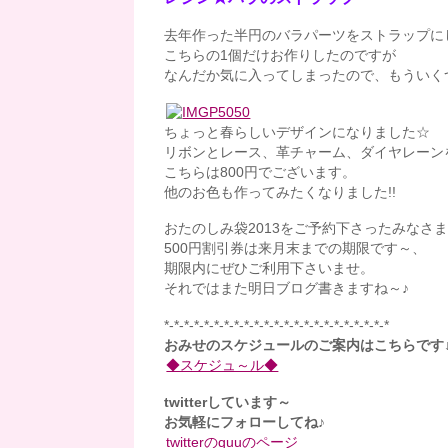
去年作った半円のバラパーツをストラップに
こちらの1個だけお作りしたのですが
なんだか気に入ってしまったので、もういく
ちょっと春らしいデザインになりました☆
リボンとレース、革チャーム、ダイヤレーン
こちらは800円でございます。
他のお色も作ってみたくなりました!!
おたのしみ袋2013をご予約下さったみなさ
500円割引券は来月末までの期限です～、
期限内にぜひご利用下さいませ。
それではまた明日ブログ書きますね～♪
*-*-*-*-*-*-*-*-*-*-*-*-*-*-*-*-*-*-*-*-*-*-*
おみせのスケジュールの
ご案内はこちらです
◆スケジュ～ル◆
twitterしています～
お気軽にフォローしてね♪
twitterのquuのページ