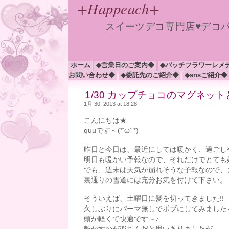
+Happeach+
スイーツデコ専門店♥デコ
ホーム
◆営業日のご案内◆
◆バッチフラワーレメ
お問い合わせ◆
◆委託先のご紹介◆
◆snsご紹介◆
1/30 カップチョコのマグネッ
1月 30, 2013 at 18:28
こんにちは★
quuです～(*‘ω‘ *)
昨日と今日は、最近にしては暖かく、過ごし
明日も暖かい予報なので、それだけでとても嬉
でも、週末は天気が崩れそうな予報なので、
裏通りの雪道には充分お気を付けて下さい。
そういえば、土曜日に髪を切ってきました!!
久しぶりにパーマ無しでボブにしてみました～(^
頭が軽くて快適です～♪