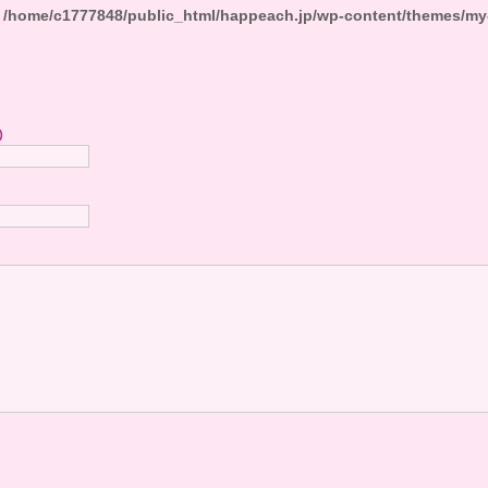
n
/home/c1777848/public_html/happeach.jp/wp-content/themes/my
)