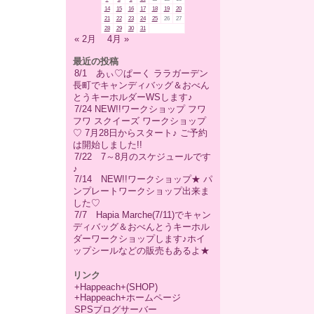
14
15
16
17
18
19
20
21
22
23
24
25
26
27
28
29
30
31
« 2月
4月 »
最近の投稿
8/1 あぃ♡ぱーく ララガーデン
長町でキャンディバッグ＆おべん
とうキーホルダーWSします♪
7/24 NEW!!ワークショップ フワ
フワ スクイーズ ワークショップ
♡ 7月28日からスタート♪ ご予約
は開始しました!!
7/22 7～8月のスケジュールです
♪
7/14 NEW!!ワークショップ★ パ
ンプレートワークショップ出来ま
した♡
7/7 Hapia Marche(7/11)でキャン
ディバッグ＆おべんとうキーホル
ダーワークショップします♪ホイ
ップシールなどの販売もあるよ★
リンク
+Happeach+(SHOP)
+Happeach+ホームページ
SPSブログサーバー