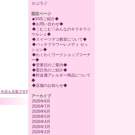
かぶろぐ
固定ページ
◆SNSご紹介◆
◆お問い合わせ◆
◆こむこむ♡みんなのキラキラ☆
マルシェ◆
◆スイーツデコ教室について◆
◆バッチフラワーレメディ セッ
ション◆
◆わくわくワークショップコーナ
ー◆
◆営業日のご案内◆
◆委託先のご紹介◆
◆対金属アレルギー商品について
◆
◆店舗のお知らせ◆
6 今日も元気です!!
アーカイブ
2026年8月
2026年7月
2026年6月
2026年5月
2026年4月
2026年3月
2026年2月