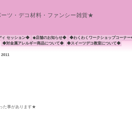
パーツ・デコ材料・ファンシー雑貨★
ディ セッション◆
◆店舗のお知らせ◆
◆わくわくワークショップコーナー
◆対金属アレルギー商品について◆
◆スイーツデコ教室について◆
月 2011
った事があります★