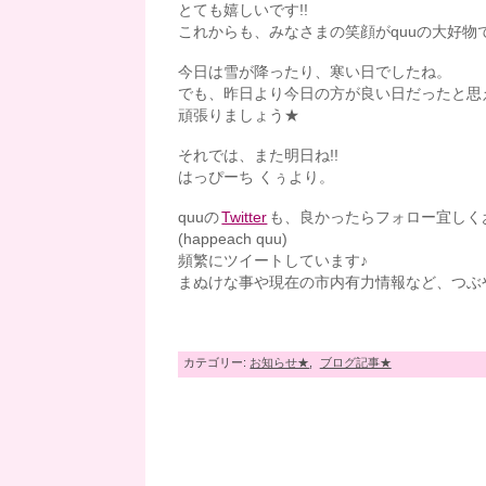
とても嬉しいです!!
これからも、みなさまの笑顔がquuの大好物で
今日は雪が降ったり、寒い日でしたね。
でも、昨日より今日の方が良い日だったと思
頑張りましょう★
それでは、また明日ね!!
はっぴーち くぅより。
quuの
Twitter
も、良かったらフォロー宜しく
(happeach quu)
頻繁にツイートしています♪
まぬけな事や現在の市内有力情報など、つぶや
カテゴリー:
お知らせ★
,
ブログ記事★