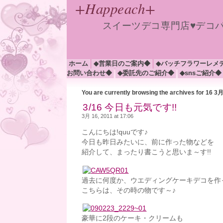
+Happeach+
スイーツデコ専門店♥デコ
ホーム
◆営業日のご案内◆
◆バッチフラワーレメ
お問い合わせ◆
◆委託先のご紹介◆
◆snsご紹介◆
You are currently browsing the archives for 16 3
3/16 今日も元気です!!
3月 16, 2011 at 17:06
こんにちは!quuです♪
今日も昨日みたいに、前に作った物などを
紹介して、まったり書こうと思いま～す!!
過去に何度か、ウエディングケーキデコを作
こちらは、その時の物です～♪
豪華に2段のケーキ・クリームも