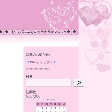
◆
◆こむこむ♡みんなのキラキラ☆マルシェ◆
◆
店舗のお知らせ↓
Webショップへ
*******************
検索
訪問数
5,867,030
2011年3月
月
火
水
木
金
土
日
1
2
3
4
5
6
7
8
9
10
11
12
13