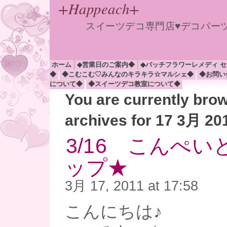
+Happeach+
スイーツデコ専門店♥デコパー
ホーム
◆営業日のご案内◆
◆バッチフラワーレメディ 
◆
◆こむこむ♡みんなのキラキラ☆マルシェ◆
◆お問い
について◆
◆スイーツデコ教室について◆
You are currently bro
archives for 17 3月 20
3/16 こんぺ
ップ★
3月 17, 2011 at 17:58
こんにちは♪