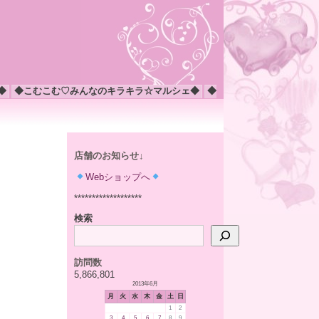
◆
◆こむこむ♡みんなのキラキラ☆マルシェ◆
◆
店舗のお知らせ↓
Webショップへ
*******************
検索
訪問数
5,866,801
2013年6月
月
火
水
木
金
土
日
1
2
3
4
5
6
7
8
9