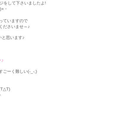
ジをして下さいましたよ!
)+・
っていますので
くださいませ～♪
いと思います♪
♪
ーく難しい(-_-;)
△T)
♪