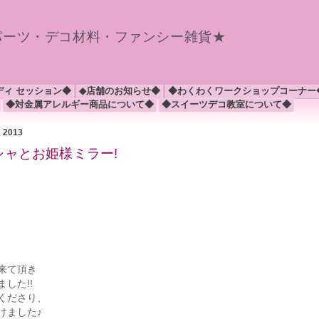
パーツ・デコ材料・ファンシー雑貨★
ディ セッション◆
◆店舗のお知らせ◆
◆わくわくワークショップコーナー
◆対金属アレルギー商品について◆
◆スイーツデコ教室について◆
月 2013
シャとお姫様ミラー!
、
来て頂き
した!!
くださり、
けました♪