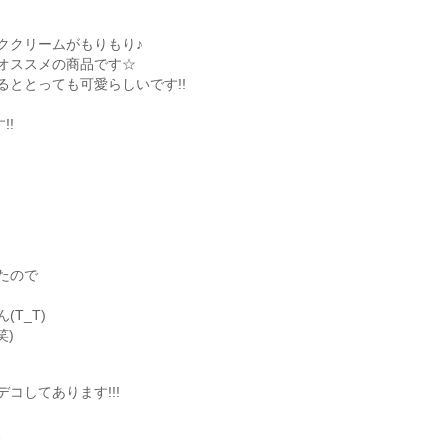
ククリームがもりもり♪
オススメの商品です☆
ととっても可愛らしいです!!
!!
たので
T_T)
笑)
コしてあります!!!
、