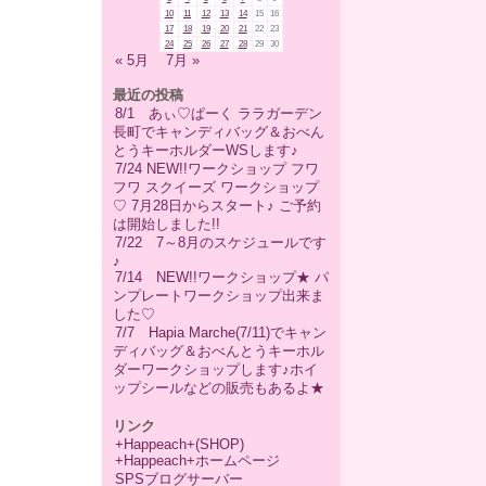
10
11
12
13
14
15
16
17
18
19
20
21
22
23
24
25
26
27
28
29
30
« 5月
7月 »
最近の投稿
8/1 あぃ♡ぱーく ララガーデン
長町でキャンディバッグ＆おべん
とうキーホルダーWSします♪
7/24 NEW!!ワークショップ フワ
フワ スクイーズ ワークショップ
♡ 7月28日からスタート♪ ご予約
は開始しました!!
7/22 7～8月のスケジュールです
♪
7/14 NEW!!ワークショップ★ パ
ンプレートワークショップ出来ま
した♡
7/7 Hapia Marche(7/11)でキャン
ディバッグ＆おべんとうキーホル
ダーワークショップします♪ホイ
ップシールなどの販売もあるよ★
リンク
+Happeach+(SHOP)
+Happeach+ホームページ
SPSブログサーバー