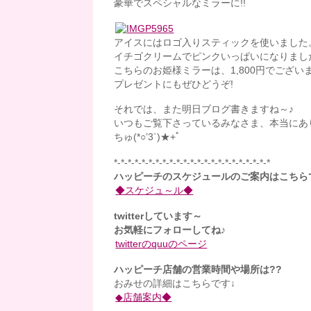
豪華でスペシャルなミラーに!!
アイスにはロゴ入りスティックを使いました
イチゴクリームでピンクいっぱいになりました
こちらのお姫様ミラーは、1,800円でござい
プレゼントにもぜひどうぞ!
それでは、また明日ブログ書きますね～♪
いつもご覧下さっているみなさま、本当にあり
ちゅ(*○’3`)★+ﾟ
*-*-*-*-*-*-*-*-*-*-*-*-*-*-*-*-*-*-*-*-*-*-*
ハッピーチのスケジュールのご案内はこちら
◆スケジュ～ル◆
twitterしています～
お気軽にフォローしてね♪
twitterのquuのページ
ハッピーチ店舗の営業時間や場所は??
おみせの詳細はこちらです↓
◆店舗案内◆