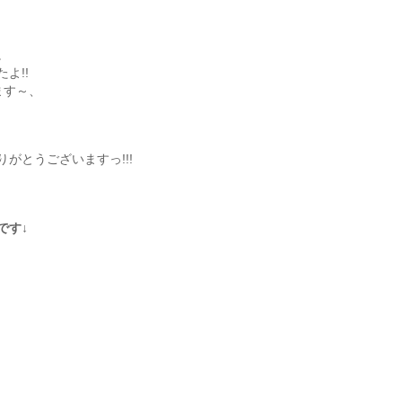
。
よ!!
ます～、
がとうございますっ!!!
です↓