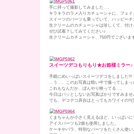
手に持って撮影してみました…、
キラキラのラメ入りカチューシャに、フェイ
スイーツのパーツも乗っていて、ハッピーチ
生クリームのカチューシャは珍しくて、付ける
ぜひ試着？してみてください♪
生クリームカチューシャ、750円でございます
スイーツデコもりもり★お姫様ミラー♪
手鏡にめいっぱいスイーツデコをしました!!!
…う…、このお写真は暗い中で撮ってしまっ
これもなんだか…ぼんやり映ってる…。
今日はパッとしないお写真ばかりですみません(
でも、デコデコ具合はとってもカワイイの!!(
くまちゃんが小さく見えるほど、いっぱいにデ
アイスパーツも2個も使用しました。
ケーキやバラ、特別なパーツをたくさん使い