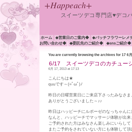
+Happeach+
スイーツデコ専門店♥デコ
ホーム
◆営業日のご案内◆
◆バッチフラワーレメ
お問い合わせ◆
◆委託先のご紹介◆
◆snsご紹介◆
You are currently browsing the archives for 17 6
6/17 スイーツデコのカチュー
6月 17, 2013 at 17:13
こんにちは★
quuです～(=ﾟωﾟ)ﾉ
昨日の日曜営業日にご来店下さったみなさま
ありがとうございました～♪♪
昨日はハッピーチにルポーゼのなっちゃんに
なんと、ハッピーチでマッサージ体験が出来ま
ご予約された方はみなさん楽しみにいらして
またご予約をされていない方にも体験して頂