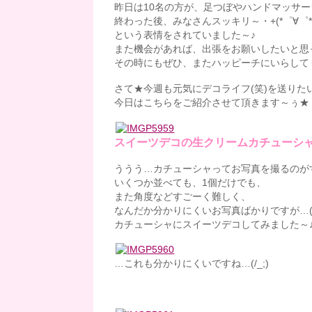
昨日は10名の方が、足つぼやハンドマッサー
終わった後、みなさんスッキリ～・+(*゜∀゜*
という表情をされていました～♪
また機会があれば、出張をお願いしたいと思
その時にもぜひ、またハッピーチにいらして
さて★今週も元気にデコライフ(笑)を送りた
今日はこちらをご紹介させて頂きます～ぅ★
スイーツデコの生クリームカチューシャ
ううう…カチューシャってお写真を撮るのがすご
いくつか並べても、1個だけでも、
また角度などすごーく難しく、
なんだか分かりにくいお写真ばかりですが…(T
カチューシャにスイーツデコしてみました～
…これも分かりにくいですね…(/_;)