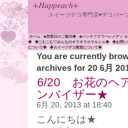
+Happeach+
スイーツデコ専門店♥デコパー
ホーム
◆営業日のご案内◆
◆バッチフラワーレメディ 
◆
◆こむこむ♡みんなのキラキラ☆マルシェ◆
◆お問い
について◆
◆スイーツデコ教室について◆
You are currently bro
archives for 20 6月 20
6/20 お花の
ンバイザー★
6月 20, 2013 at 18:40
こんにちは★