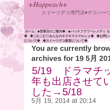
+Happeach+
スイーツデコ専門店♥デコパー
ホーム
◆営業日のご案内◆
◆バッチフラワーレメディ 
◆
◆こむこむ♡みんなのキラキラ☆マルシェ◆
◆お問い
について◆
◆スイーツデコ教室について◆
You are currently bro
archives for 19 5月 20
5/19 ドラマ
年も出店させて
した→5/18
5月 19, 2014 at 20:14