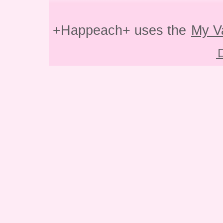
+Happeach+ uses the
My V