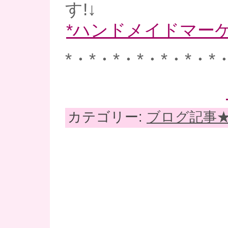
す!↓
*ハンドメイドマーケ
*・*・*・*・*・*・*
カテゴリー:
ブログ記事