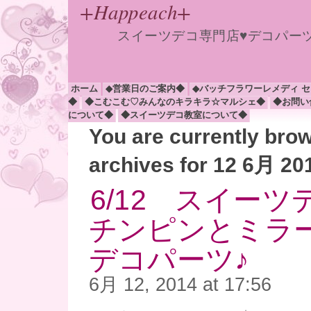
+Happeach+
スイーツデコ専門店♥デコパー
ホーム
◆営業日のご案内◆
◆バッチフラワーレメディ 
◆
◆こむこむ♡みんなのキラキラ☆マルシェ◆
◆お問い
について◆
◆スイーツデコ教室について◆
You are currently bro
archives for 12 6月 20
6/12 スイー
チンピンとミラ
デコパーツ♪
6月 12, 2014 at 17:56