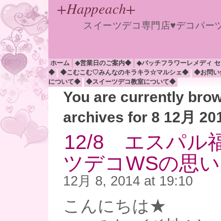
+Happeach+
スイーツデコ専門店♥デコパー
ホーム
◆営業日のご案内◆
◆バッチフラワーレメディ 
◆
◆こむこむ♡みんなのキラキラ☆マルシェ◆
◆お問い
について◆
◆スイーツデコ教室について◆
You are currently bro
archives for 8 12月 20
12/8 エスパ
ツデコWSの思い出(
12月 8, 2014 at 19:10
こんにちは★