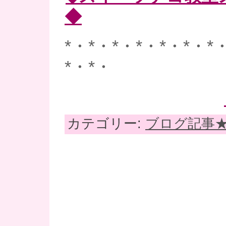
◆
*・*・*・*・*・*・*
*・*・
カテゴリー:
ブログ記事