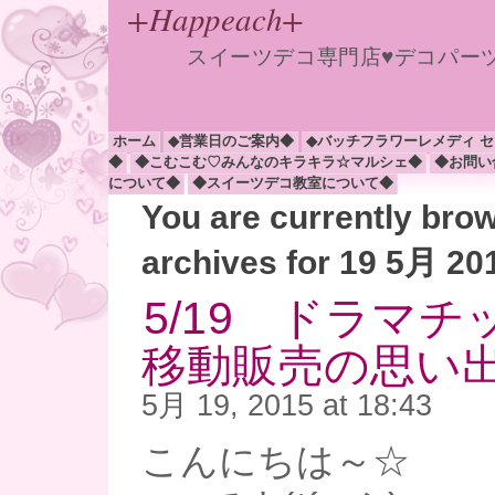
+Happeach+
スイーツデコ専門店♥デコパー
ホーム
◆営業日のご案内◆
◆バッチフラワーレメディ 
◆
◆こむこむ♡みんなのキラキラ☆マルシェ◆
◆お問い
について◆
◆スイーツデコ教室について◆
You are currently bro
archives for 19 5月 20
5/19 ドラマ
移動販売の思い出(5
5月 19, 2015 at 18:43
こんにちは～☆