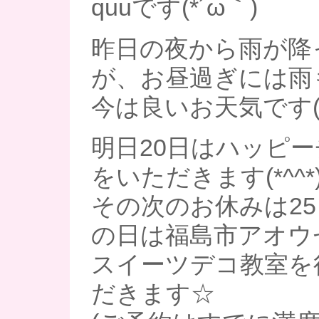
quuです(*´ω｀)
昨日の夜から雨が降
が、お昼過ぎには雨
今は良いお天気です(*´
明日20日はハッピ
をいただきます(*^^*
その次のお休みは25
の日は福島市アオウ
スイーツデコ教室を
だきます☆