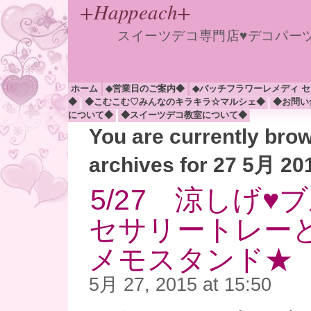
+Happeach+
スイーツデコ専門店♥デコパー
ホーム
◆営業日のご案内◆
◆バッチフラワーレメディ 
◆
◆こむこむ♡みんなのキラキラ☆マルシェ◆
◆お問い
について◆
◆スイーツデコ教室について◆
You are currently bro
archives for 27 5月 20
5/27 涼しげ♥
セサリートレー
メモスタンド★
5月 27, 2015 at 15:50