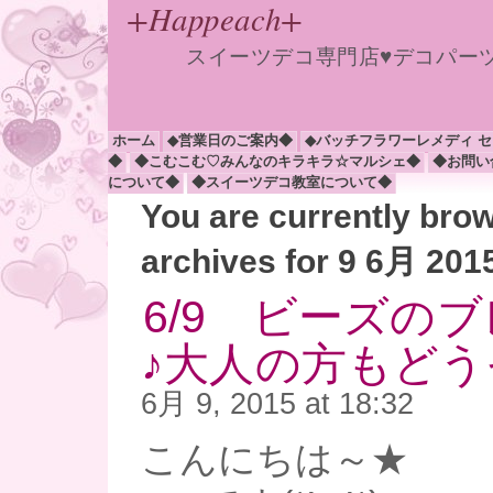
+Happeach+
スイーツデコ専門店♥デコパー
ホーム
◆営業日のご案内◆
◆バッチフラワーレメディ 
◆
◆こむこむ♡みんなのキラキラ☆マルシェ◆
◆お問い
について◆
◆スイーツデコ教室について◆
You are currently bro
archives for 9 6月 201
6/9 ビーズの
♪大人の方もどう
6月 9, 2015 at 18:32
こんにちは～★