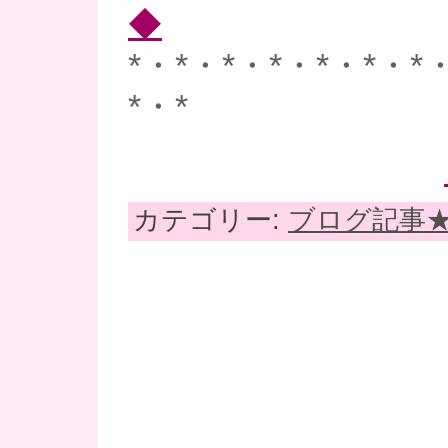
◆
*・*・*・*・*・*・*
*・*
カテゴリー:
ブログ記事