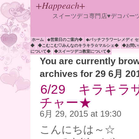
+Happeach+
スイーツデコ専門店♥デコパー
ホーム
◆営業日のご案内◆
◆バッチフラワーレメディ 
◆
◆こむこむ♡みんなのキラキラ☆マルシェ◆
◆お問い
について◆
◆スイーツデコ教室について◆
You are currently bro
archives for 29 6月 20
6/29 キラキ
チャー★
6月 29, 2015 at 19:30
こんにちは～☆