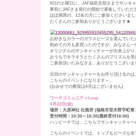
9日の土曜日に、JAF福島支部さまでサンキ
事前にJAFさま発行の開始で募集していた
ほぼ満席の、12名の方にご参加くださいました
たくさんのご参加ありがとうございます★
お好きなカラーのガラスビーズを選んでいた
初めての方も多買ったのですが、みなさん一
オリジナルのサンキャッチャーが出来上がり
おうちでキラキラとたくさんのプリズムを受けて
ご参加頂いたみなさま、ありがとうございま
次回のサンキャッチャーをお作り頂けるのは
こちらのイベントになります～。
(おみせでの教室は4月はございません)
ワークコミュニティLeap
4月22日(金)
場所：大原神社 社務所 (福島市笹木野字町東
受付時間：10:30～16:30(最終受付16:00)
ハッピーチでは、こちらでサンキャッチャー
こちらのイベントでは、トップもビーズも全