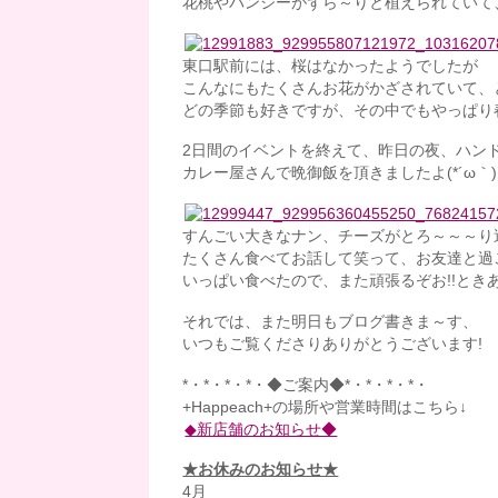
花桃やパンジーがずら～りと植えられていて
東口駅前には、桜はなかったようでしたが
こんなにもたくさんお花がかざされていて、
どの季節も好きですが、その中でもやっぱり春が
2日間のイベントを終えて、昨日の夜、ハン
カレー屋さんで晩御飯を頂きましたよ(*´ω｀)
すんごい大きなナン、チーズがとろ～～～り過
たくさん食べてお話して笑って、お友達と過ご
いっぱい食べたので、また頑張るぞお!!とき
それでは、また明日もブログ書きま～す、
いつもご覧くださりありがとうございます!
*・*・*・*・◆ご案内◆*・*・*・*・
+Happeach+の場所や営業時間はこちら↓
◆新店舗のお知らせ◆
★お休みのお知らせ★
4月