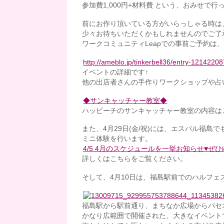
参加費1,000円+材料費 という、おみせ
前にお作り頂いている方がいらっしゃる時は
少々お待ちいただくかもしれませんのでご了
ワークコミュニティLeapでの事前ご予約は
http://ameblo.jp/tinkerbell36/entry-1214220
イベントの詳細です↑
他の出店者さんの手作りワークショップや占
◆サンキャッチャー教室◆
ハッピーチのサンキャッチャー教室の内容は
また、4月29日(金/祝)には、エスパル福島
ミニ体験を行います。
4/5 4月のスケジュールを一挙お知らせ♥ぜ
詳しくはこちらをご覧ください。
そして、4月10日は、福島駅前でのハルフェスに
福島駅から駅前通り、まちなか広場からパセ
かなり広範囲で開催された、大きなイベント