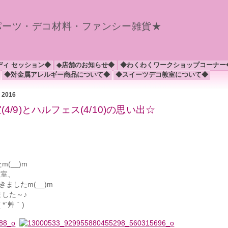
パーツ・デコ材料・ファンシー雑貨★
ディ セッション◆
◆店舗のお知らせ◆
◆わくわくワークショップコーナー
◆対金属アレルギー商品について◆
◆スイーツデコ教室について◆
月 2016
4/9)とハルフェス(4/10)の思い出☆
(__)m
教室、
ましたm(__)m
した～♪
´艸｀)