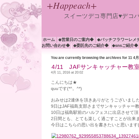
+Happeach+
スイーツデコ専門店♥デコ
ホーム
◆営業日のご案内◆
◆バッチフラワーレメ
お問い合わせ◆
◆委託先のご紹介◆
◆snsご紹介◆
You are currently browsing the archives for 11 4
4/11 JAFサンキャッチャー教室(
4月 11, 2016 at 20:02
こんにちは★
quuです(*^。^*)
おみせは2連休を頂きありがとうございましたm
9日はJAF福島支部さまでサンキャッチャー
10日は福島駅前のハルフェスに出店させて頂き
2日間とも、とても楽しく過ごすことが出来ま
今日はこちらの思い出を書きたいと思います( *