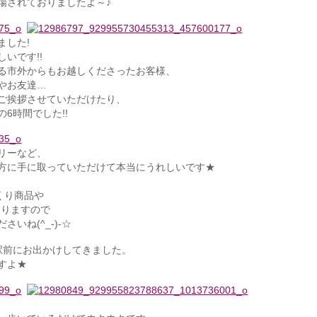
場されておりましたよ～♪
ました!
いです!!
る市外からもお越しくださったお客様、
やお友達…
ご挨拶させていただけたり、
6時間でした!!
リーなど、
方に手に取っていただけて本当にうれしいです★
くり商品や
おりますので
いね(^_-)-☆
駅前にお出かけしてきました。
すよ★