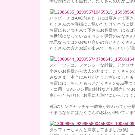
街なかはとても賑わい、たくさんの方がご来
ハッピーチはAXC前あたりに出店させて頂き
たくさんのお客様にご覧いただけて本当に嬉し
お店にもいつも来て下さるお客様や、はるば
お世話になっているイベント運営のみなさん
地元ならではのお知り合いの方ともたくさん
たくさんの方とお話が出来て、あっという間の
スイーツデコ、ファンシーな雑貨、アクセサ
小さいお客様から大人の方まで、たくさんの
みなさま、本当にありがとうございました★
お店には、もっともっとたくさんのquu手づ
デコ用、UVレジン用の材料なども販売して
良かったらぜひ、お店にも遊びにいらしてくださ
9日のサンキャッチャー教室が終わってから
今まちなかにはたくさんのお花が咲いていま
ダッフィーちゃんと探索してきました(笑)