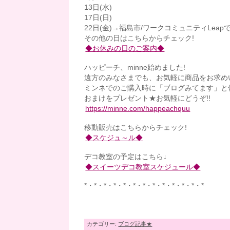
13日(水)
17日(日)
22日(金)→福島市/ワークコミュニティLea
その他の日はこちらからチェック!
◆お休みの日のご案内◆
ハッピーチ、minne始めました!
遠方のみなさまでも、お気軽に商品をお求め
ミンネでのご購入時に「ブログみてます」と
おまけをプレゼント★お気軽にどうぞ!!
https://minne.com/happeachquu
移動販売はこちらからチェック!
◆スケジュ～ル◆
デコ教室の予定はこちら↓
◆スイーツデコ教室スケジュール◆
*・*・*・*・*・*・*・*・*・*・*・*・*
カテゴリー:
ブログ記事★