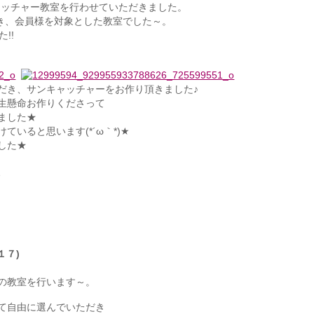
ャッチャー教室を行わせていただきました。
だき、会員様を対象とした教室でした～。
!!
だき、サンキャッチャーをお作り頂きました♪
生懸命お作りくださって
ました★
いると思います(*´ω｀*)★
した★
、
１７)
の教室を行います～。
て自由に選んでいただき