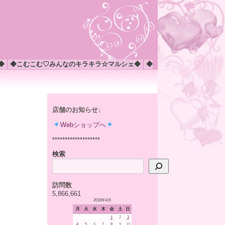
◆
◆こむこむ♡みんなのキラキラ☆マルシェ◆
◆
店舗のお知らせ↓
Webショップへ
*******************
検索
訪問数
5,866,661
2016年4月
月
火
水
木
金
土
日
1
2
3
4
5
6
7
8
9
10