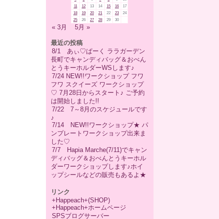
11
12
13
14
15
16
17
18
19
20
21
22
23
24
25
26
27
28
29
30
« 3月
5月 »
最近の投稿
8/1 あぃ♡ぱーく ララガーデン
長町でキャンディバッグ＆おべん
とうキーホルダーWSします♪
7/24 NEW!!ワークショップ フワ
フワ スクイーズ ワークショップ
♡ 7月28日からスタート♪ ご予約
は開始しました!!
7/22 7～8月のスケジュールです
♪
7/14 NEW!!ワークショップ★ パ
ンプレートワークショップ出来ま
した♡
7/7 Hapia Marche(7/11)でキャン
ディバッグ＆おべんとうキーホル
ダーワークショップします♪ホイ
ップシールなどの販売もあるよ★
リンク
+Happeach+(SHOP)
+Happeach+ホームページ
SPSブログサーバー