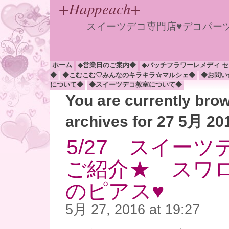
+Happeach+
スイーツデコ専門店♥デコパー
ホーム
◆営業日のご案内◆
◆バッチフラワーレメディ 
◆
◆こむこむ♡みんなのキラキラ☆マルシェ◆
◆お問い
について◆
◆スイーツデコ教室について◆
You are currently bro
archives for 27 5月 20
5/27 スイー
ご紹介★ スワ
のピアス♥
5月 27, 2016 at 19:27