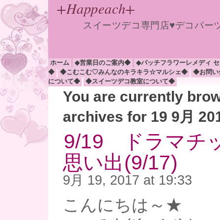
+Happeach+
スイーツデコ専門店♥デコパー
ホーム
◆営業日のご案内◆
◆バッチフラワーレメディ 
◆
◆こむこむ♡みんなのキラキラ☆マルシェ◆
◆お問い
について◆
◆スイーツデコ教室について◆
You are currently bro
archives for 19 9月 20
9/19 ドラマ
思い出(9/17)
9月 19, 2017 at 19:33
こんにちは～★