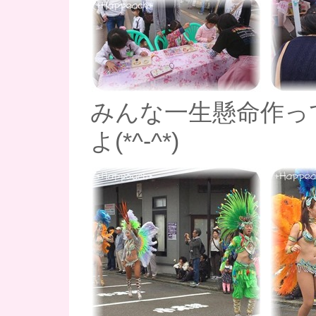
みんな一生懸命作っ
よ(*^-^*)