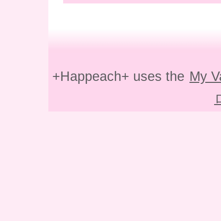
+Happeach+ uses the
My V