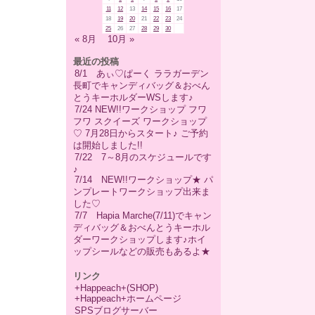
11
12
13
14
15
16
17
18
19
20
21
22
23
24
25
26
27
28
29
30
« 8月
10月 »
最近の投稿
8/1 あぃ♡ぱーく ララガーデン
長町でキャンディバッグ＆おべん
とうキーホルダーWSします♪
7/24 NEW!!ワークショップ フワ
フワ スクイーズ ワークショップ
♡ 7月28日からスタート♪ ご予約
は開始しました!!
7/22 7～8月のスケジュールです
♪
7/14 NEW!!ワークショップ★ パ
ンプレートワークショップ出来ま
した♡
7/7 Hapia Marche(7/11)でキャン
ディバッグ＆おべんとうキーホル
ダーワークショップします♪ホイ
ップシールなどの販売もあるよ★
リンク
+Happeach+(SHOP)
+Happeach+ホームページ
SPSブログサーバー