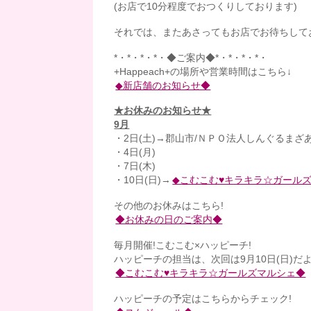
(お店で10分程度でおつくりしております)
それでは、またあさってもお店でお待ちしておりま
*・*・*・*・◆ご案内◆*・*・*・*・
+Happeach+の場所や営業時間はこちら↓
◆新店舗のお知らせ◆
★お休みのお知らせ★
9月
・2日(土)→郡山市/ＮＰＯ法人しんぐるまざ
・4日(月)
・7日(木)
・10日(日)→
◆こむこむ♥キラキラ☆ガール
その他のお休みはこちら!
◆お休みの日のご案内◆
毎月開催!こむこむ×ハッピーチ!
ハッピーチの担当は、次回は9月10日(日)だ
◆こむこむ♥キラキラ☆ガールズマルシェ◆
ハッピーチの予定はこちらからチェック!