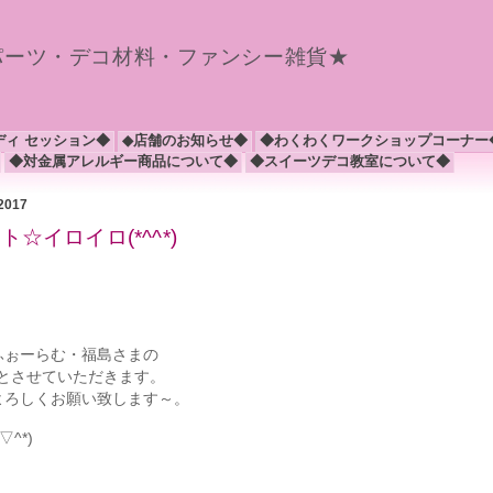
パーツ・デコ材料・ファンシー雑貨★
ディ セッション◆
◆店舗のお知らせ◆
◆わくわくワークショップコーナー
◆対金属アレルギー商品について◆
◆スイーツデコ教室について◆
 2017
☆イロイロ(*^^*)
ふぉーらむ・福島さまの
とさせていただきます。
よろしくお願い致します～。
^*)