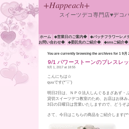
+Happeach+
スイーツデコ専門店♥デコ
ホーム
◆営業日のご案内◆
◆バッチフラワーレメ
お問い合わせ◆
◆委託先のご紹介◆
◆snsご紹介◆
You are currently browsing the archives for 1 9月
9/1 パワーストーンのブレスレット
9月 1, 2017 at 18:55
こんにちは☆
quuです(*’▽’)
明日2日は、ＮＰＯ法人しんぐるまざあず・
貸切スイーツデコ教室のため、お店はお休み
3日の日曜日は営業いたしますので、どうぞ
さて、今日はこちらの商品をご紹介します(*^▽