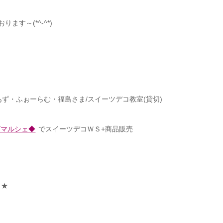
す～(*^-^*)
あず・ふぉーらむ・福島さま/スイーツデコ教室(貸切)
ズマルシェ◆
でスイーツデコＷＳ+商品販売
よ★