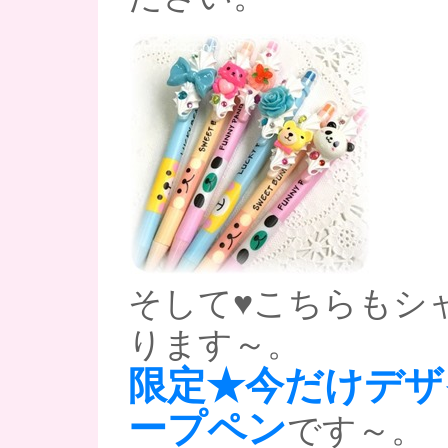
そして♥こちらもシ
ります～。
限定★今だけデザ
ープペン
です～。