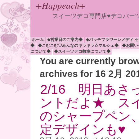
+Happeach+
スイーツデコ専門店♥デコパー
ホーム
◆営業日のご案内◆
◆バッチフラワーレメディ 
◆
◆こむこむ♡みんなのキラキラ☆マルシェ◆
◆お問い
について◆
◆スイーツデコ教室について◆
You are currently bro
archives for 16 2月 20
2/16 明日あ
ントだよ★ ス
のシャープペン
定デザインも♥