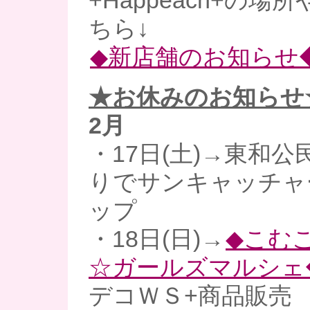
+Happeach+の
ちら↓
◆新店舗のお知らせ
★お休みのお知らせ
2月
・17日(土)→東和公
りでサンキャッチャ
ップ
・18日(日)→
◆こむ
☆ガールズマルシェ
デコＷＳ+商品販売