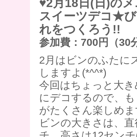
♥2月18日(日)の
スイーツデコ★び
れをつくろう!!
参加費：700円（30
2月はビンのふたに
しますよ(*^^*)
今回はちょっと大き
にデコするので、も
がたくさん楽しめます
ビンの大きさは、直
チ、高さは12センチ