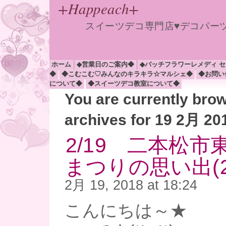
+Happeach+
スイーツデコ専門店♥デコパー
ホーム
◆営業日のご案内◆
◆バッチフラワーレメディ 
◆
◆こむこむ♡みんなのキラキラ☆マルシェ◆
◆お問い
について◆
◆スイーツデコ教室について◆
You are currently bro
archives for 19 2月 20
2/19 二本松市
まつりの思い出(2/
2月 19, 2018 at 18:24
こんにちは～★