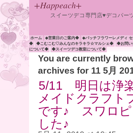
+Happeach+
スイーツデコ専門店♥デコパー
ホーム
◆営業日のご案内◆
◆バッチフラワーレメディ 
◆
◆こむこむ♡みんなのキラキラ☆マルシェ◆
◆お問い
について◆
◆スイーツデコ教室について◆
You are currently bro
archives for 11 5月 20
5/11 明日は
メイドクラフト
です♪ スワロ
した♪