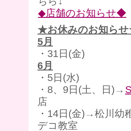
ちら↓
◆店舗のお知らせ◆
★お休みのお知らせ
5月
・31日(金)
6月
・5日(水)
・8、9日(土、日)→
S
店
・14日(金)→松川
デコ教室