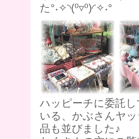
た°˖✧◝(⁰▿⁰)◜✧˖°
ハッピーチに委託し
いる、かぶさんヤッ
品も並びました♪