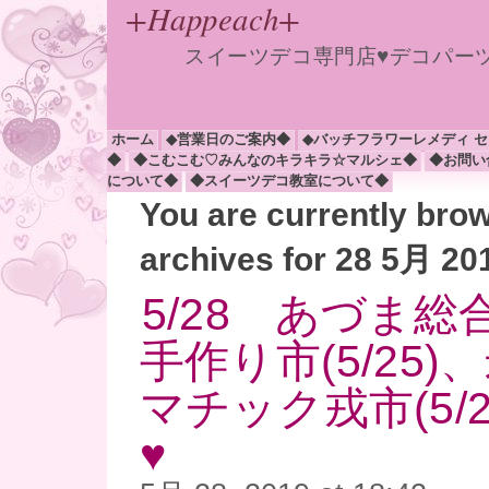
+Happeach+
スイーツデコ専門店♥デコパー
ホーム
◆営業日のご案内◆
◆バッチフラワーレメディ 
◆
◆こむこむ♡みんなのキラキラ☆マルシェ◆
◆お問い
について◆
◆スイーツデコ教室について◆
You are currently bro
archives for 28 5月 20
5/28 あづま
手作り市(5/25
マチック戎市(5/
♥